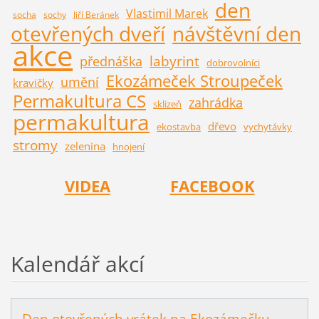
den
Vlastimil Marek
socha
sochy
Jiří Beránek
otevřených dveří
návštěvní den
akce
labyrint
přednáška
dobrovolníci
Ekozámeček Stroupeček
umění
kravičky
Permakultura CS
zahrádka
sklizeň
permakultura
dřevo
ekostavba
vychytávky
stromy
zelenina
hnojení
VIDEA
FACEBOOK
Kalendář akcí
Den otevřených vrátek na Ekozámečku