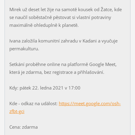
Mirek už deset let žije na samotě kousek od Žatce, kde
se naučil soběstačně pěstovat si vlastní potraviny
maximálně ohleduplně k planetě.
Ivana založila komunitní zahradu v Kadani a vyučuje
permakulturu.
Setkání proběhne online na platformě Google Meet,
která je zdarma, bez registrace a přihlašování.
Kdy: pátek 22. ledna 2021 v 17:00
Kde - odkaz na událost:
https://meet.google.com/osh-
zfbt-gci
Cena: zdarma