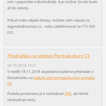
ním i popovídat individuálněji. A je možné, že zde bude
až do soboty.
Pokud máte nějaké dotazy, můžete nám napsat na
argondia@seznam.cz , nebo zatelefonovat na 775 062
031.
Přednáška na setkání Permakultury CS
28.10.2018 19:21
V neděli 18.11.2018 dopoledne budeme přednášet o
Ekozámečku na
Setkání sítě permakulturních projektů
ČR
.
Podoba prezentace je k nahlednutí
ZDE
, ale téměř
neobsahuje texty.