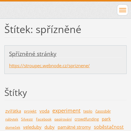
Štítek: spřízněné
Spřízněné stránky
https://stroupec.webnode.cz/spriznene/
Štítky
experiment
zvířátka
voda
projekt
teplo
časosběr
park
crowdfunding
nábytek
Silvestr
Facebook
papírování
soběstačnost
veleduby
duby
památné stromy
domeček