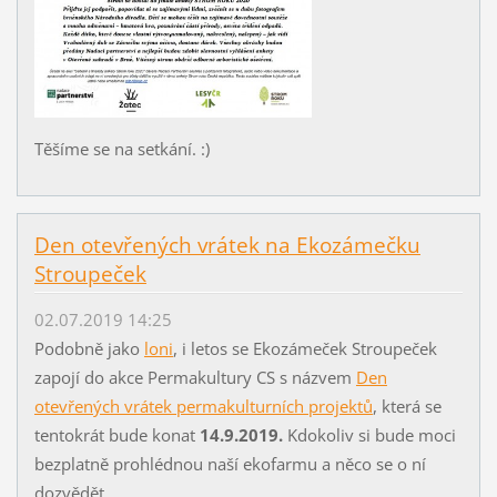
Těšíme se na setkání. :)
Den otevřených vrátek na Ekozámečku
Stroupeček
02.07.2019 14:25
Podobně jako
loni
, i letos se Ekozámeček Stroupeček
zapojí do akce Permakultury CS s názvem
Den
otevřených vrátek permakulturních projektů
, která se
tentokrát bude konat
14.9.2019.
Kdokoliv si bude moci
bezplatně prohlédnou naší ekofarmu a něco se o ní
dozvědět.