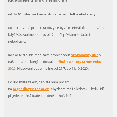
naší ekofarmu a něco se o ní dozvědět.
od 14:00: zdarma komentovaná prohlídka ekofarmy
Komentovaná prohlídka obvykle bývá minimálně hodinová, a
když Vás zaujme, dobrovolným příspěvkům se bránit
nebudeme.
Kdokoliv si bude moci také prohlédnout
Vrakodávný dub
v
našem parku, který se dostal do
finále ankety Strom roku
2020
.
Hlasování bude možné od 21.7. do 11.10.2020.
Pokud máte zájem, napište nám prosím
na
argondia@seznam.cz
, abychom měli představu, kolik lidí
přijede. Možná bude i drobné pohoštění.