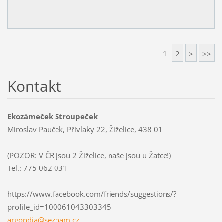
1
2
>
>>
Kontakt
Ekozámeček Stroupeček
Miroslav Pauček, Přívlaky 22, Žiželice, 438 01
(POZOR: V ČR jsou 2 Žiželice, naše jsou u Žatce!)
Tel.: 775 062 031
https://www.facebook.com/friends/suggestions/?
profile_id=100061043303345
argondia
@seznam.
cz