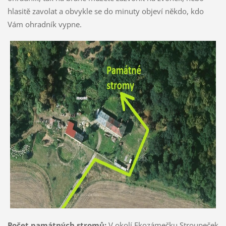
hlasitě zavolat a obvykle se do minuty objeví někdo, kdo
Vám ohradník vypne.
Počet památných stromů:
V okolí Ekozámečku Stroupeček