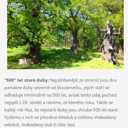
"500" let staré duby:
Nejoblíbenější ze stromů jsou dva
památné duby severně od Ekozámečku, jejich stáří se
odhaduje minimálně na 500 let, avšak tento údaj pochází
nejspíš z 20. století a nevíme, ze kterého roku. Takže se
každý rok říká, že nejstarší duby jsou zhruba 500 let staré.
Vyššímu z nich se přezdívá
Veledub
a nižšímu
Vrakodávný
veledub
,
Vrakodávný dub
či
Otec lesů
.