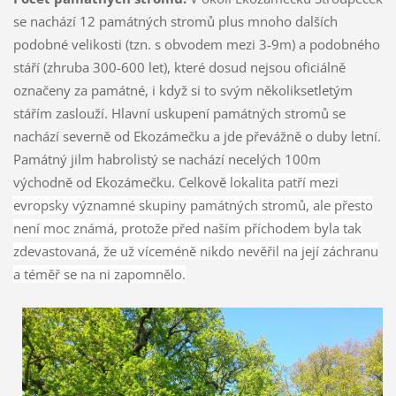
se nachází 12 památných stromů plus mnoho dalších
podobné velikosti (tzn. s obvodem mezi 3-9m) a podobného
stáří (zhruba 300-600 let), které dosud nejsou oficiálně
označeny za památné, i když si to svým několiksetletým
stářím zaslouží. Hlavní uskupení památných stromů se
nachází severně od Ekozámečku a jde převážně o duby letní.
Památný
jilm habrolistý
se nachází necelých 100m
východně od Ekozámečku. Celkově
lokalita patří mezi
evropsky významné skupiny památných stromů, ale přesto
není moc známá, protože před naším příchodem byla tak
zdevastovaná, že už víceméně nikdo nevěřil na její záchranu
a téměř se na ni zapomnělo.