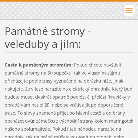
Památné stromy -
veleduby a jilm:
Cesta k památným stromům:
Pokud chcete navštívit
památné stromy na Stroupečku, tak ve vlastním zájmu
přicházejte podle trasy vyznačené na obrázku níže, jinak
riskujete, že v lese narazíte na elektrický ohradník, který buď
budete muset dvakrát opatrně podlézt či přelézt (kravičky v
ohradě vám neublíží), nebo se vrátit a jít po doporučené
trase. To slovy znamená přijet po hlavní cestě a od brány
obcházet dvůr zámečku z východní strany kolem maringotek
našeho spolumajitele. Pokud i tak náhodou narazíte na
ohradník, tak na bráně můžete zazvonit na zvonek, nebo