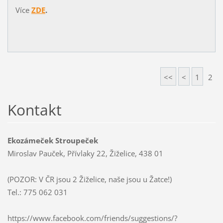
Více
ZDE
.
<<
<
1
2
Kontakt
Ekozámeček Stroupeček
Miroslav Pauček, Přívlaky 22, Žiželice, 438 01
(POZOR: V ČR jsou 2 Žiželice, naše jsou u Žatce!)
Tel.: 775 062 031
https://www.facebook.com/friends/suggestions/?