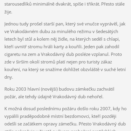
starousedlíků minimálně dvakrát, spíše i třikrát.
Přesto stále
žije.
Jednou tudy prošel starší pan, který své vnučce vyprávěl, jak
ve Vrakodávném dubu za minulého režimu v šedesátých
letech byl stůl a kolem něj židle, na kterých seděl s chlapi,
kteří uvnitř stromu hráli karty a kouřili. Jeden pak zahodil
cigaretu na zem a Vrakodávný dub posléze vzplanul. Proto
zde v širším okolí stromů platí nejen pro turisty zákaz
kouření, na který se snažíme dohlížet obzvláště v suché letní
dny.
Roku 2003 hlavní (novější) budovu zámkečku zachvátil
požár, ale tehdy údajně Vrakodávný dub nehořel.
K možná dosud poslednímu požáru došlo roku 2007, kdy ho
vypálili praděpodobně místní bezdomovci, kteří později
odešli se začátkem opravy zámečku. Přesto Vrakodávný dub