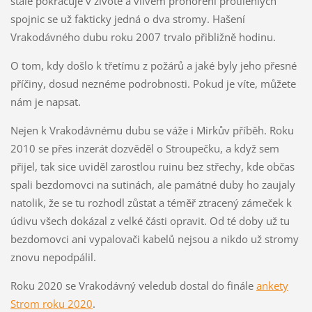
stále pokračuje v životě a vlivem prohoření protilehlých
spojnic se už fakticky jedná o dva stromy. Hašení
Vrakodávného dubu roku 2007 trvalo přibližně hodinu.
O tom, kdy došlo k třetímu z požárů a jaké byly jeho přesné
příčiny, dosud neznéme podrobnosti. Pokud je víte, můžete
nám je napsat.
Nejen k Vrakodávnému dubu se váže i Mirkův příběh. Roku
2010 se přes inzerát dozvěděl o Stroupečku, a když sem
přijel, tak sice uviděl zarostlou ruinu bez střechy, kde občas
spali bezdomovci na sutinách, ale památné duby ho zaujaly
natolik, že se tu rozhodl zůstat a téměř ztracený zámeček k
údivu všech dokázal z velké části opravit. Od té doby už tu
bezdomovci ani vypalovači kabelů nejsou a nikdo už stromy
znovu nepodpálil.
Roku 2020 se Vrakodávný veledub dostal do finále
ankety
Strom roku 2020
.