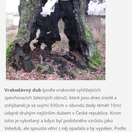
Vrakodávný dub
(podle vrakovitě vyhlížejících
zpevňovacích železných obručí, které jsou dnes zrezlé a
zohýbané) je se svými 930cm v obvodu (tedy téměř 10m)
údajně druhým nejširším dubem v České republice. Krom
toho je vykotlaný a kdysi byl podobného vzrůstu jako
Veledub, ale spousta větví z něj opadala a by vypálen. Podle