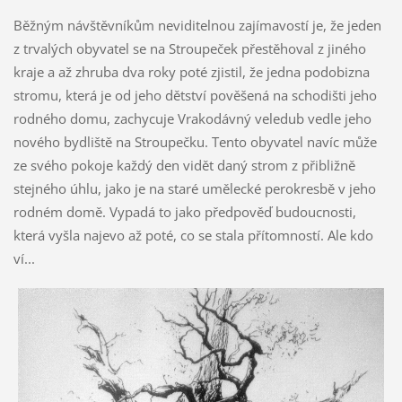
Běžným návštěvníkům neviditelnou zajímavostí je, že jeden
z trvalých obyvatel se na Stroupeček přestěhoval z jiného
kraje a až zhruba dva roky poté zjistil, že jedna podobizna
stromu, která je od jeho dětství pověšená na schodišti jeho
rodného domu, zachycuje Vrakodávný veledub vedle jeho
nového bydliště na Stroupečku. Tento obyvatel navíc může
ze svého pokoje každý den vidět daný strom z přibližně
stejného úhlu, jako je na staré umělecké perokresbě v jeho
rodném domě. Vypadá to jako předpověď budoucnosti,
která vyšla najevo až poté, co se stala přítomností. Ale kdo
ví...