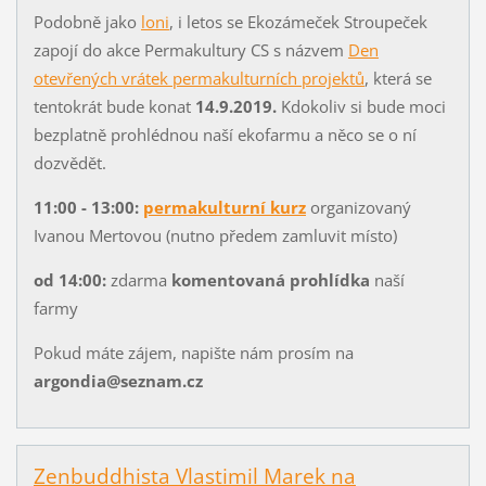
Podobně jako
loni
, i letos se Ekozámeček Stroupeček
zapojí do akce Permakultury CS s názvem
Den
otevřených vrátek permakulturních projektů
, která se
tentokrát bude konat
14.9.2019.
Kdokoliv si bude moci
bezplatně prohlédnou naší ekofarmu a něco se o ní
dozvědět.
11:00 - 13:00:
permakulturní kurz
organizovaný
Ivanou Mertovou (nutno předem zamluvit místo)
od 14:00:
zdarma
komentovaná prohlídka
naší
farmy
Pokud máte zájem, napište nám prosím na
argondia@seznam.cz
Zenbuddhista Vlastimil Marek na