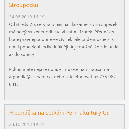
Stroupečku
24.06.2019 16:19
Od středy 26. června u nás na Ekozámečku Stroupeček
má pobývat zenbuddhista Vlastimil Marek. Přednášet
bude pravděpodobně ve čtvrtek, ale bude možné si s
ním i popovídat individuálněji. A je možné, že zde bude
až do soboty.
Pokud máte nějaké dotazy, můžete nám napsat na
argondia@seznam.cz , nebo zatelefonovat na 775 062
031.
Přednáška na setkání Permakultury CS
28.10.2018 19:21