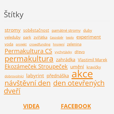
Štítky
stromy
soběstačnost
památné stromy
duby
experiment
veleduby
park
zvířátka
časosběr
teplo
voda
zelenina
projekt
crowdfunding
hnojení
Permakultura CS
dřevo
vychytávky
permakultura
zahrádka
Vlastimil Marek
Ekozámeček Stroupeček
umění
kravičky
akce
labyrint
přednáška
dobrovolníci
návštěvní den
den otevřených
dveří
VIDEA
FACEBOOK