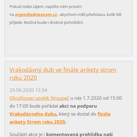
Pokud máte zájem, napište nám prosím
na
argondia@seznam.cz
, abychom měli představu, kolik lidí
přijede. Možná bude i drobné pohoštění.
Vrakodávný dub ve finále ankety strom
roku 2020
29.06.2020 12:34
Okrašlovací spolek Stroupeč
u nás 1.7.2020 od 15:00
do 17:00 bude pořádat
akci na podporu
Vrakodávného dubu
,
který se dostal do
finále
ankety Strom roku 2020
.
Součástí akce je i
komentovaná prohlídka naší