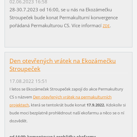
02.06.2023 16:58
28-30.7.2023 od 16:00, se u nás na Ekozámečku
Stroupeček bude konat Permakulturní konvergence
pořádaná Permakulturou CS. Více informací
.
ZDE
Den otevřených vrátek na Ekozámečku
Stroupeček
17.08.2022 15:51
I letos se Ekozámeček Stroupeček zapojí do akce Permakultury
CS s názvem
Den otevřených vrátek na permakulturních
projektech
, která se tentokrát bude konat
17.9.2022.
Kdokoliv si
bude moci bezplatně prohlédnout naší ekofarmu a něco se o ní
dozvědět.
od 14:00: komentovaná prohlídka ekofarmy