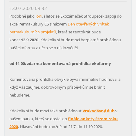
13.07.2020 09:32
Podobně jako
loni
, i letos se Ekozámeček Stroupeček zapojí do
akce Permakultury CS s názvem
Den otevřených vrátek
permakulturních projektů
, která se tentokrát bude
konat
12.9.2020.
Kdokoliv si bude moci bezplatně prohlédnou
naší ekofarmu a něco se o ní dozvědět.
od 14:00: zdarma komentovaná prohlídka ekofarmy
Komentovaná prohlídka obvykle bývá minimálně hodinová, a
když Vás zaujme, dobrovolným příspěvkům se bránit
nebudeme.
Kdokoliv si bude moci také prohlédnout
Vrakodávný dub
v
našem parku, který se dostal do
finále ankety Strom roku
2020
.
Hlasování bude možné od 21.7. do 11.10.2020.