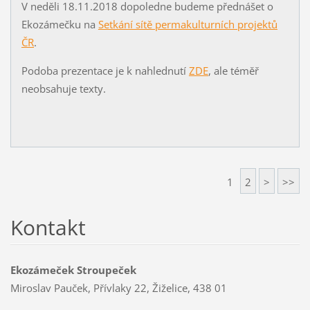
V neděli 18.11.2018 dopoledne budeme přednášet o
Ekozámečku na
Setkání sítě permakulturních projektů
ČR
.
Podoba prezentace je k nahlednutí
ZDE
, ale téměř
neobsahuje texty.
1
2
>
>>
Kontakt
Ekozámeček Stroupeček
Miroslav Pauček, Přívlaky 22, Žiželice, 438 01