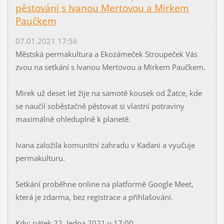
pěstování s Ivanou Mertovou a Mirkem
Paučkem
07.01.2021 17:56
Městská permakultura a Ekozámeček Stroupeček Vás
zvou na setkání s Ivanou Mertovou a Mirkem Paučkem.
Mirek už deset let žije na samotě kousek od Žatce, kde
se naučil soběstačně pěstovat si vlastní potraviny
maximálně ohleduplně k planetě.
Ivana založila komunitní zahradu v Kadani a vyučuje
permakulturu.
Setkání proběhne online na platformě Google Meet,
která je zdarma, bez registrace a přihlašování.
Kdy: pátek 22. ledna 2021 v 17:00