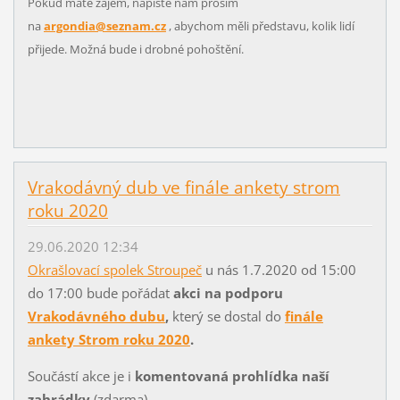
Pokud máte zájem, napište nám prosím
na
argondia@seznam.cz
, abychom měli představu, kolik lidí
přijede. Možná bude i drobné pohoštění.
Vrakodávný dub ve finále ankety strom
roku 2020
29.06.2020 12:34
Okrašlovací spolek Stroupeč
u nás 1.7.2020 od 15:00
do 17:00 bude pořádat
akci na podporu
Vrakodávného dubu
,
který se dostal do
finále
ankety Strom roku 2020
.
Součástí akce je i
komentovaná prohlídka naší
zahrádky
(zdarma).