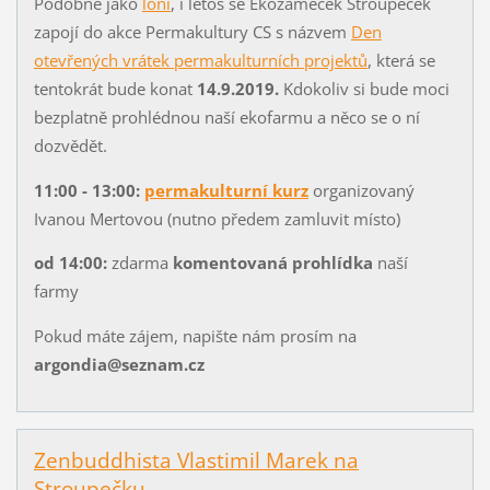
Podobně jako
loni
, i letos se Ekozámeček Stroupeček
zapojí do akce Permakultury CS s názvem
Den
otevřených vrátek permakulturních projektů
, která se
tentokrát bude konat
14.9.2019.
Kdokoliv si bude moci
bezplatně prohlédnou naší ekofarmu a něco se o ní
dozvědět.
11:00 - 13:00:
permakulturní kurz
organizovaný
Ivanou Mertovou (nutno předem zamluvit místo)
od 14:00:
zdarma
komentovaná prohlídka
naší
farmy
Pokud máte zájem, napište nám prosím na
argondia@seznam.cz
Zenbuddhista Vlastimil Marek na
Stroupečku