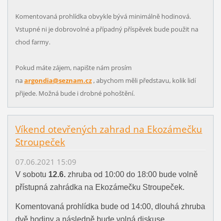
Komentovaná prohlídka obvykle bývá minimálně hodinová.
Vstupné ni je dobrovolné a případný příspěvek bude použit na
chod farmy.
Pokud máte zájem, napište nám prosím
na
argondia@seznam.cz
, abychom měli představu, kolik lidí
přijede. Možná bude i drobné pohoštění.
Víkend otevřených zahrad na Ekozámečku
Stroupeček
07.06.2021 15:09
V sobotu
12.6.
zhruba od 10:00 do 18:00 bude volně
přístupná zahrádka na Ekozámečku Stroupeček.
Komentovaná prohlídka bude od 14:00, dlouhá zhruba
dvě hodiny a následně bude volná diskuse.