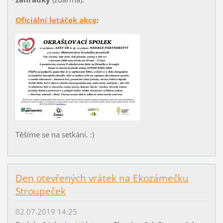
Oficiální letáček akce
:
Těšíme se na setkání. :)
Den otevřených vrátek na Ekozámečku
Stroupeček
02.07.2019 14:25