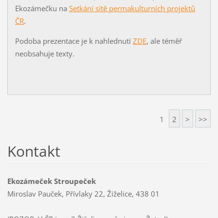
Ekozámečku na
Setkání sítě permakulturních projektů
ČR
.
Podoba prezentace je k nahlednutí
ZDE
, ale téměř
neobsahuje texty.
1
2
>
>>
Kontakt
Ekozámeček Stroupeček
Miroslav Pauček, Přívlaky 22, Žiželice, 438 01