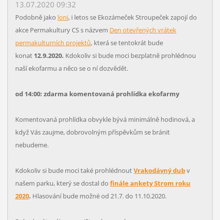
13.07.2020 09:32
Podobně jako
loni
, i letos se Ekozámeček Stroupeček zapojí do
akce Permakultury CS s názvem
Den otevřených vrátek
permakulturních projektů
, která se tentokrát bude
konat
12.9.2020.
Kdokoliv si bude moci bezplatně prohlédnou
naší ekofarmu a něco se o ní dozvědět.
od 14:00: zdarma komentovaná prohlídka ekofarmy
Komentovaná prohlídka obvykle bývá minimálně hodinová, a
když Vás zaujme, dobrovolným příspěvkům se bránit
nebudeme.
Kdokoliv si bude moci také prohlédnout
Vrakodávný dub
v
našem parku, který se dostal do
finále ankety Strom roku
2020
.
Hlasování bude možné od 21.7. do 11.10.2020.