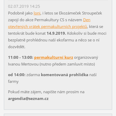
02.07.2019 14:25
Podobně jako
loni
, i letos se Ekozámeček Stroupeček
zapojí do akce Permakultury CS s názvem
Den
otevřených vrátek permakulturních projektů
, která se
tentokrát bude konat
14.9.2019.
Kdokoliv si bude moci
bezplatně prohlédnou naší ekofarmu a něco se o ní
dozvědět.
11:00 - 13:00:
permakulturní kurz
organizovaný
Ivanou Mertovou (nutno předem zamluvit místo)
od 14:00:
zdarma
komentovaná prohlídka
naší
farmy
Pokud máte zájem, napište nám prosím na
argondia@seznam.cz