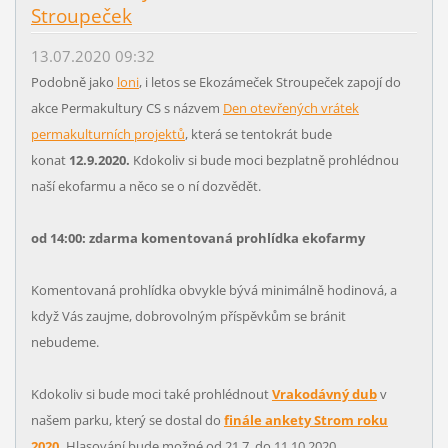
Stroupeček
13.07.2020 09:32
Podobně jako
loni
, i letos se Ekozámeček Stroupeček zapojí do
akce Permakultury CS s názvem
Den otevřených vrátek
permakulturních projektů
, která se tentokrát bude
konat
12.9.2020.
Kdokoliv si bude moci bezplatně prohlédnou
naší ekofarmu a něco se o ní dozvědět.
od 14:00: zdarma komentovaná prohlídka ekofarmy
Komentovaná prohlídka obvykle bývá minimálně hodinová, a
když Vás zaujme, dobrovolným příspěvkům se bránit
nebudeme.
Kdokoliv si bude moci také prohlédnout
Vrakodávný dub
v
našem parku, který se dostal do
finále ankety Strom roku
2020
.
Hlasování bude možné od 21.7. do 11.10.2020.