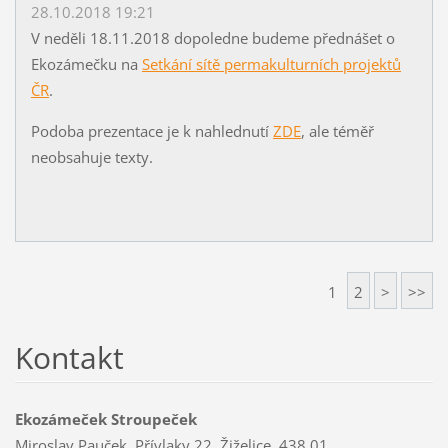
28.10.2018 19:21
V neděli 18.11.2018 dopoledne budeme přednášet o
Ekozámečku na
Setkání sítě permakulturních projektů
ČR
.
Podoba prezentace je k nahlednutí
ZDE
, ale téměř
neobsahuje texty.
1
2
>
>>
Kontakt
Ekozámeček Stroupeček
Miroslav Pauček, Přívlaky 22, Žiželice, 438 01