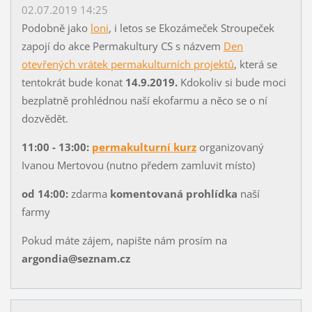
02.07.2019 14:25
Podobně jako
loni
, i letos se Ekozámeček Stroupeček
zapojí do akce Permakultury CS s názvem
Den
otevřených vrátek permakulturních projektů
, která se
tentokrát bude konat
14.9.2019.
Kdokoliv si bude moci
bezplatně prohlédnou naší ekofarmu a něco se o ní
dozvědět.
11:00 - 13:00:
permakulturní kurz
organizovaný
Ivanou Mertovou (nutno předem zamluvit místo)
od 14:00:
zdarma
komentovaná prohlídka
naší
farmy
Pokud máte zájem, napište nám prosím na
argondia@seznam.cz