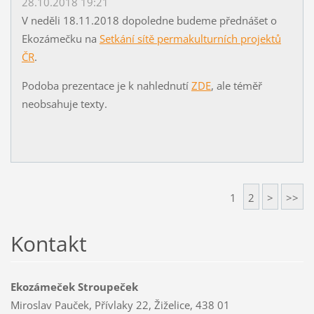
28.10.2018 19:21
V neděli 18.11.2018 dopoledne budeme přednášet o
Ekozámečku na
Setkání sítě permakulturních projektů
ČR
.
Podoba prezentace je k nahlednutí
ZDE
, ale téměř
neobsahuje texty.
1
2
>
>>
Kontakt
Ekozámeček Stroupeček
Miroslav Pauček, Přívlaky 22, Žiželice, 438 01