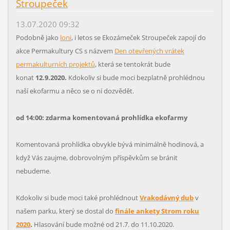
Stroupeček
13.07.2020 09:32
Podobně jako
loni
, i letos se Ekozámeček Stroupeček zapojí do
akce Permakultury CS s názvem
Den otevřených vrátek
permakulturních projektů
, která se tentokrát bude
konat
12.9.2020.
Kdokoliv si bude moci bezplatně prohlédnou
naší ekofarmu a něco se o ní dozvědět.
od 14:00: zdarma komentovaná prohlídka ekofarmy
Komentovaná prohlídka obvykle bývá minimálně hodinová, a
když Vás zaujme, dobrovolným příspěvkům se bránit
nebudeme.
Kdokoliv si bude moci také prohlédnout
Vrakodávný dub
v
našem parku, který se dostal do
finále ankety Strom roku
2020
.
Hlasování bude možné od 21.7. do 11.10.2020.