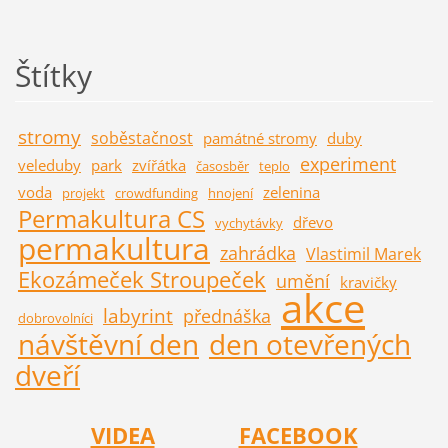
Štítky
stromy
soběstačnost
památné stromy
duby
experiment
veleduby
park
zvířátka
časosběr
teplo
voda
zelenina
projekt
crowdfunding
hnojení
Permakultura CS
dřevo
vychytávky
permakultura
zahrádka
Vlastimil Marek
Ekozámeček Stroupeček
umění
kravičky
akce
labyrint
přednáška
dobrovolníci
návštěvní den
den otevřených
dveří
VIDEA
FACEBOOK