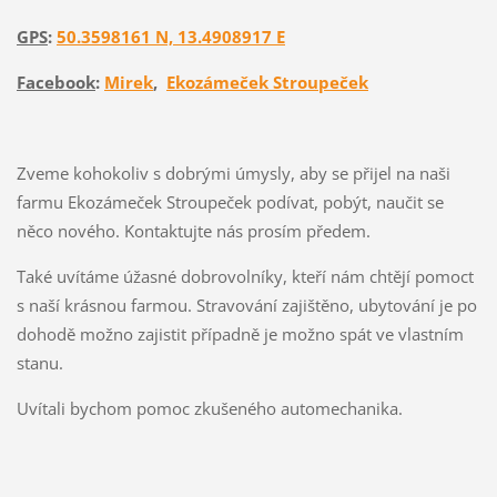
GPS
:
50.3598161 N, 13.4908917 E
Facebook
:
Mirek
,
Ekozámeček Stroupeček
Zveme kohokoliv s dobrými úmysly, aby se přijel na naši
farmu Ekozámeček Stroupeček podívat, pobýt, naučit se
něco nového. Kontaktujte nás prosím předem.
Také uvítáme úžasné dobrovolníky, kteří nám chtějí pomoct
s naší krásnou farmou. Stravování zajištěno, ubytování je po
dohodě možno zajistit případně je možno spát ve vlastním
stanu.
Uvítali bychom pomoc zkušeného automechanika.