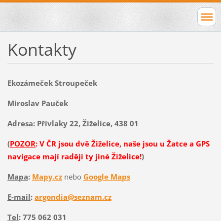
Kontakty
Ekozámeček Stroupeček
Miroslav Pauček
Adresa
: Přívlaky 22, Žiželice, 438 01
(
POZOR
: V ČR jsou dvě Žiželice, naše jsou u Žatce a GPS
navigace mají raději ty jiné Žiželice!
)
Mapa
:
Mapy.cz
nebo
Google Maps
E-mail
:
argondia@seznam.cz
Tel
: 775 062 031