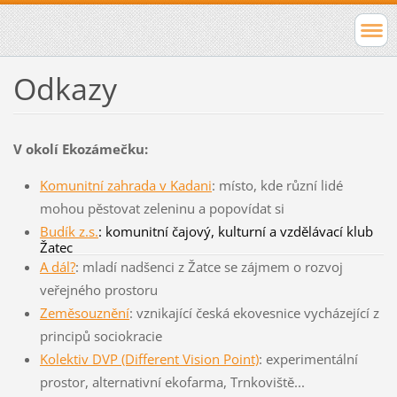
Odkazy
V okolí Ekozámečku:
Komunitní zahrada v Kadani
: místo, kde různí lidé
mohou pěstovat zeleninu a popovídat si
Budík z.s.
: komunitní čajový, kulturní a vzdělávací klub
Žatec
A dál?
: mladí nadšenci z Žatce se zájmem o rozvoj
veřejného prostoru
Zeměsouznění
: vznikající česká ekovesnice vycházející z
principů sociokracie
Kolektiv DVP (Different Vision Point)
: experimentální
prostor, alternativní ekofarma, Trnkoviště...