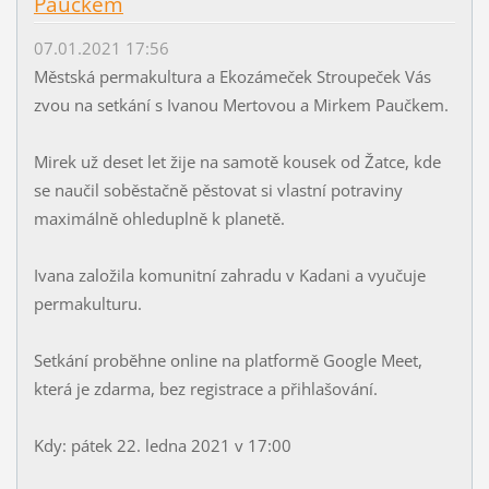
Paučkem
07.01.2021 17:56
Městská permakultura a Ekozámeček Stroupeček Vás
zvou na setkání s Ivanou Mertovou a Mirkem Paučkem.
Mirek už deset let žije na samotě kousek od Žatce, kde
se naučil soběstačně pěstovat si vlastní potraviny
maximálně ohleduplně k planetě.
Ivana založila komunitní zahradu v Kadani a vyučuje
permakulturu.
Setkání proběhne online na platformě Google Meet,
která je zdarma, bez registrace a přihlašování.
Kdy: pátek 22. ledna 2021 v 17:00