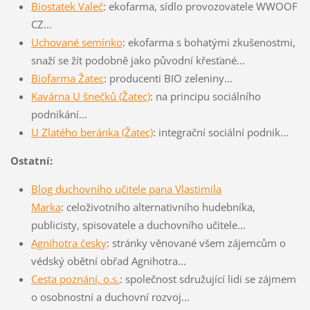
Biostatek Valeč
: ekofarma, sídlo provozovatele WWOOF
CZ...
Uchované semínko
: ekofarma s bohatými zkušenostmi,
snaží se žít podobně jako původní křesťané...
Biofarma Žatec
: producenti BIO zeleniny...
Kavárna U šnečků (Žatec)
: na principu sociálního
podnikání...
U Zlatého beránka (Žatec)
: integrační sociální podnik...
Ostatní:
Blog duchovního učitele pana Vlastimila
Marka
: celoživotního alternativního hudebníka,
publicisty, spisovatele a duchovního učitele...
Agnihotra česky
: stránky věnované všem zájemcům o
védský obětní obřad Agnihotra...
Cesta poznání, o.s.
: společnost sdružující lidi se zájmem
o osobnostní a duchovní rozvoj...