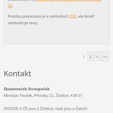
ČR
.
Podoba prezentace je k nahlednutí
ZDE
, ale téměř
neobsahuje texty.
1
2
>
>>
Kontakt
Ekozámeček Stroupeček
Miroslav Pauček, Přívlaky 22, Žiželice, 438 01
(POZOR: V ČR jsou 2 Žiželice, naše jsou u Žatce!)