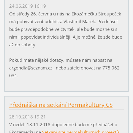
24.06.2019 16:19
Od středy 26. června u nás na Ekozámečku Stroupeček
má pobývat zenbuddhista Vlastimil Marek. Přednášet
bude pravděpodobně ve čtvrtek, ale bude možné si s
ním i popovídat individuálněji. A je možné, že zde bude
až do soboty.
Pokud máte nějaké dotazy, můžete nám napsat na
argondia@seznam.cz , nebo zatelefonovat na 775 062
031.
Přednáška na setkání Permakultury CS
28.10.2018 19:21
V neděli 18.11.2018 dopoledne budeme přednášet o
Ekozámečku na
Setkání sítě permakulturních projektů