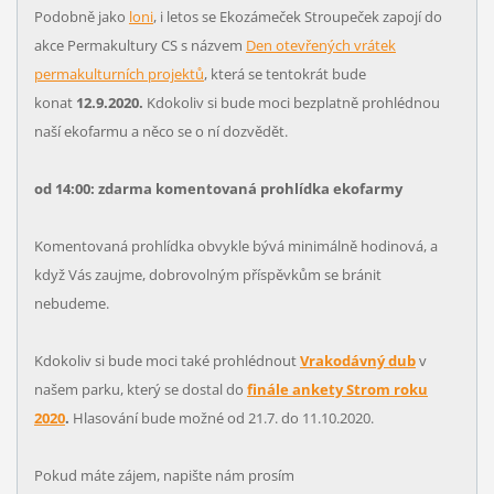
Podobně jako
loni
, i letos se Ekozámeček Stroupeček zapojí do
akce Permakultury CS s názvem
Den otevřených vrátek
permakulturních projektů
, která se tentokrát bude
konat
12.9.2020.
Kdokoliv si bude moci bezplatně prohlédnou
naší ekofarmu a něco se o ní dozvědět.
od 14:00: zdarma komentovaná prohlídka ekofarmy
Komentovaná prohlídka obvykle bývá minimálně hodinová, a
když Vás zaujme, dobrovolným příspěvkům se bránit
nebudeme.
Kdokoliv si bude moci také prohlédnout
Vrakodávný dub
v
našem parku, který se dostal do
finále ankety Strom roku
2020
.
Hlasování bude možné od 21.7. do 11.10.2020.
Pokud máte zájem, napište nám prosím