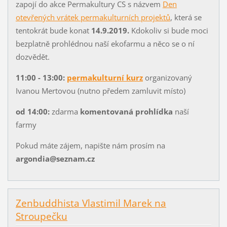
zapojí do akce Permakultury CS s názvem
Den
otevřených vrátek permakulturních projektů
, která se
tentokrát bude konat
14.9.2019.
Kdokoliv si bude moci
bezplatně prohlédnou naší ekofarmu a něco se o ní
dozvědět.
11:00 - 13:00:
permakulturní kurz
organizovaný
Ivanou Mertovou (nutno předem zamluvit místo)
od 14:00:
zdarma
komentovaná prohlídka
naší
farmy
Pokud máte zájem, napište nám prosím na
argondia@seznam.cz
Zenbuddhista Vlastimil Marek na
Stroupečku