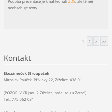
Podoba prezentace je k nahlednutí
ZDE
, ale téměř
neobsahuje texty.
1
2
>
>>
Kontakt
Ekozámeček Stroupeček
Miroslav Pauček, Přívlaky 22, Žiželice, 438 01
(POZOR: V ČR jsou 2 Žiželice, naše jsou u Žatce!)
Tel.: 775 062 031