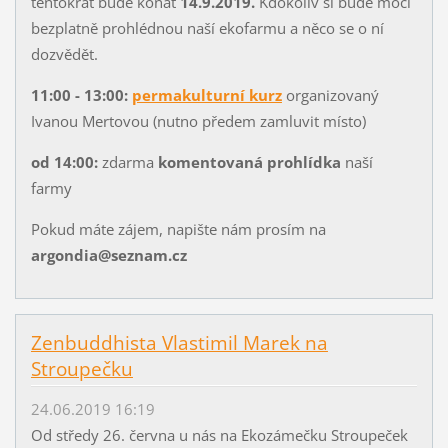
tentokrát bude konat
14.9.2019.
Kdokoliv si bude moci
bezplatně prohlédnou naší ekofarmu a něco se o ní
dozvědět.
11:00 - 13:00:
permakulturní kurz
organizovaný
Ivanou Mertovou (nutno předem zamluvit místo)
od 14:00:
zdarma
komentovaná prohlídka
naší
farmy
Pokud máte zájem, napište nám prosím na
argondia@seznam.cz
Zenbuddhista Vlastimil Marek na
Stroupečku
24.06.2019 16:19
Od středy 26. června u nás na Ekozámečku Stroupeček