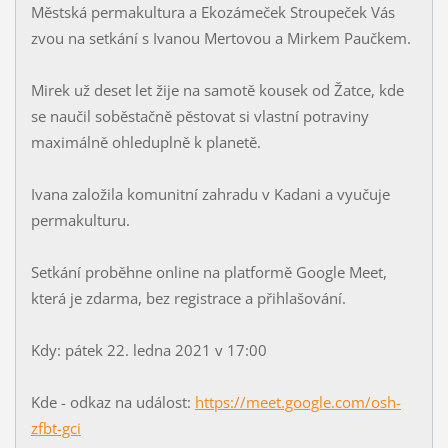
Městská permakultura a Ekozámeček Stroupeček Vás
zvou na setkání s Ivanou Mertovou a Mirkem Paučkem.
Mirek už deset let žije na samotě kousek od Žatce, kde
se naučil soběstačně pěstovat si vlastní potraviny
maximálně ohleduplně k planetě.
Ivana založila komunitní zahradu v Kadani a vyučuje
permakulturu.
Setkání proběhne online na platformě Google Meet,
která je zdarma, bez registrace a přihlašování.
Kdy: pátek 22. ledna 2021 v 17:00
Kde - odkaz na událost:
https://meet.google.com/osh-
zfbt-gci