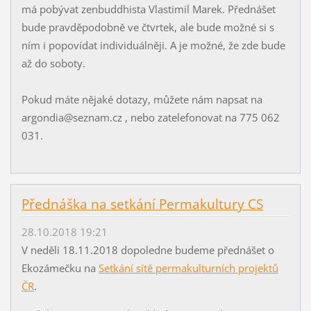
má pobývat zenbuddhista Vlastimil Marek. Přednášet
bude pravděpodobně ve čtvrtek, ale bude možné si s
ním i popovídat individuálněji. A je možné, že zde bude
až do soboty.
Pokud máte nějaké dotazy, můžete nám napsat na
argondia@seznam.cz , nebo zatelefonovat na 775 062
031.
Přednáška na setkání Permakultury CS
28.10.2018 19:21
V neděli 18.11.2018 dopoledne budeme přednášet o
Ekozámečku na
Setkání sítě permakulturních projektů
ČR
.