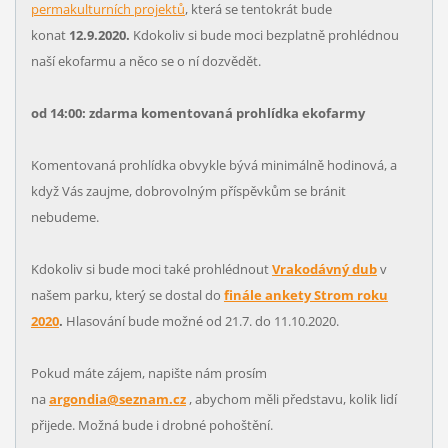
permakulturních projektů
, která se tentokrát bude
konat
12.9.2020.
Kdokoliv si bude moci bezplatně prohlédnou
naší ekofarmu a něco se o ní dozvědět.
od 14:00: zdarma komentovaná prohlídka ekofarmy
Komentovaná prohlídka obvykle bývá minimálně hodinová, a
když Vás zaujme, dobrovolným příspěvkům se bránit
nebudeme.
Kdokoliv si bude moci také prohlédnout
Vrakodávný dub
v
našem parku, který se dostal do
finále ankety Strom roku
2020
.
Hlasování bude možné od 21.7. do 11.10.2020.
Pokud máte zájem, napište nám prosím
na
argondia@seznam.cz
, abychom měli představu, kolik lidí
přijede. Možná bude i drobné pohoštění.