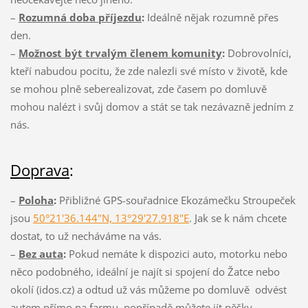
–
Rozumná doba příjezdu
:
Ideálně nějak rozumně přes
den.
–
Možnost být trvalým členem komunity
:
Dobrovolníci,
kteří nabudou pocitu, že zde nalezli své místo v životě, kde
se mohou plně seberealizovat, zde časem po domluvě
mohou nalézt i svůj domov a stát se tak nezávazně jedním z
nás.
Doprava
:
–
Poloha
:
Přibližné GPS-souřadnice Ekozámečku Stroupeček
jsou
50°21'36.144"N, 13°29'27.918"E
. Jak se k nám chcete
dostat, to už necháváme na vás.
–
Bez auta
:
Pokud nemáte k dispozici auto, motorku nebo
něco podobného, ideální je najít si spojení do Žatce nebo
okolí (idos.cz) a odtud už vás můžeme po domluvě odvést
autem přímo na farmu, popřípadě můžete jít pěšky.