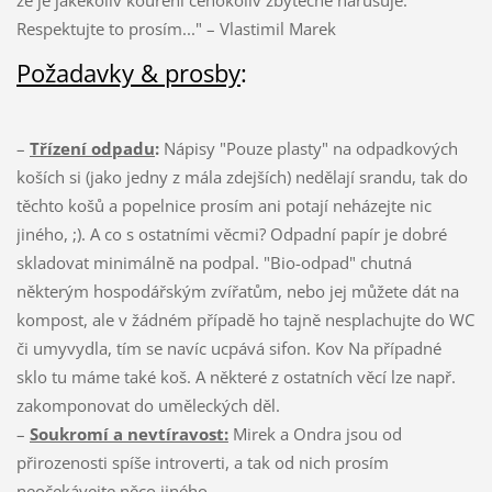
Respektujte to prosím..." – Vlastimil Marek
Požadavky & prosby
:
–
Třízení odpadu
:
Nápisy "Pouze plasty" na odpadkových
koších si (jako jedny z mála zdejších) nedělají srandu, tak do
těchto košů a popelnice prosím ani potají neházejte nic
jiného, ;). A co s ostatními věcmi? Odpadní papír je dobré
skladovat minimálně na podpal. "Bio-odpad" chutná
některým hospodářským zvířatům, nebo jej můžete dát na
kompost, ale v žádném případě ho tajně nesplachujte do WC
či umyvydla, tím se navíc ucpává sifon. Kov Na případné
sklo tu máme také koš. A některé z ostatních věcí lze např.
zakomponovat do uměleckých děl.
–
Soukromí a nevtíravost:
Mirek a Ondra jsou od
přirozenosti spíše introverti, a tak od nich prosím
neočekávejte něco jiného.