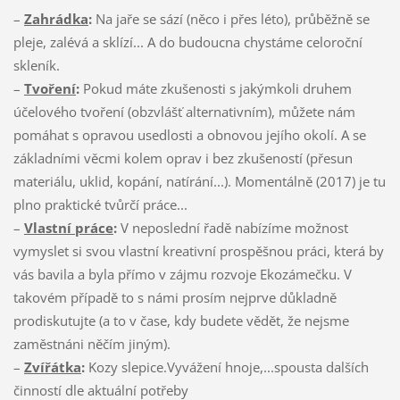
–
Zahrádka
:
Na jaře se sází (něco i přes léto), průběžně se
pleje, zalévá a sklízí... A do budoucna chystáme celoroční
skleník.
–
Tvoření
:
Pokud máte zkušenosti s jakýmkoli druhem
účelového tvoření (obzvlášť alternativním), můžete nám
pomáhat s opravou usedlosti a obnovou jejího okolí. A se
základními věcmi kolem oprav i bez zkušeností (přesun
materiálu, uklid, kopání, natírání...). Momentálně (2017) je tu
plno praktické tvůrčí práce...
–
Vlastní práce
:
V neposlední řadě nabízíme možnost
vymyslet si svou vlastní kreativní prospěšnou práci, která by
vás bavila a byla přímo v zájmu rozvoje Ekozámečku. V
takovém případě to s námi prosím nejprve důkladně
prodiskutujte (a to v čase, kdy budete vědět, že nejsme
zaměstnáni něčím jiným).
–
Zvířátka
:
Kozy slepice.Vyvážení hnoje,...spousta dalších
činností dle aktuální potřeby