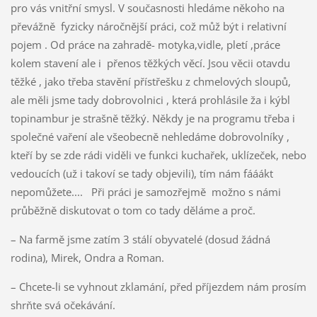
pro vás vnitřní smysl. V současnosti hledáme někoho na
převážně fyzicky náročnější práci, což můž být i relativní
pojem . Od práce na zahradě- motyka,vidle, pletí ,práce
kolem stavení ale i přenos těžkých věcí. Jsou věcii otavdu
těžké , jako třeba stavění přístřešku z chmelových sloupů,
ale měli jsme tady dobrovolnici , která prohlásile ža i kýbl
topinambur je strašně těžký. Někdy je na programu třeba i
společné vaření ale všeobecně nehledáme dobrovolníky ,
kteří by se zde rádi viděli ve funkci kuchařek, uklízeček, nebo
vedoucích (už i takoví se tady objevili), tím nám fááákt
nepomůžete.... Při práci je samozřejmě možno s námi
průběžně diskutovat o tom co tady děláme a proč.
– Na farmě jsme zatím 3 stálí obyvatelé (dosud žádná
rodina), Mirek, Ondra a Roman.
– Chcete-li se vyhnout zklamání, před příjezdem nám prosím
shrňte svá očekávání.