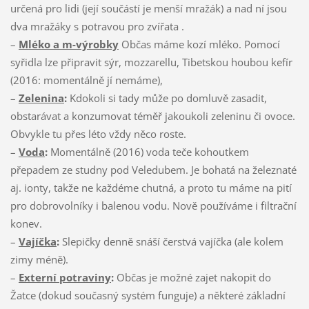
určená pro lidi (její součástí je menší mražák) a nad ní jsou
dva mražáky s potravou pro zvířata .
–
Mléko a m-výrobky
Občas máme kozí mléko. Pomocí
syřidla lze připravit sýr, mozzarellu, Tibetskou houbou kefír
(2016: momentálně jí nemáme),
–
Zelenina
:
Kdokoli si tady může po domluvě zasadit,
obstarávat a konzumovat téměř jakoukoli zeleninu či ovoce.
Obvykle tu přes léto vždy něco roste.
–
Voda
:
Momentálně (2016) voda teče kohoutkem
přepadem ze studny pod Veledubem. Je bohatá na železnaté
aj. ionty, takže ne každéme chutná, a proto tu máme na pití
pro dobrovolníky i balenou vodu. Nově používáme i filtrační
konev.
–
Vajíčka
:
Slepičky denně snáší čerstvá vajíčka (ale kolem
zimy méně).
–
Externí potraviny
:
Občas je možné zajet nakopit do
Žatce (dokud současný systém funguje) a některé základní