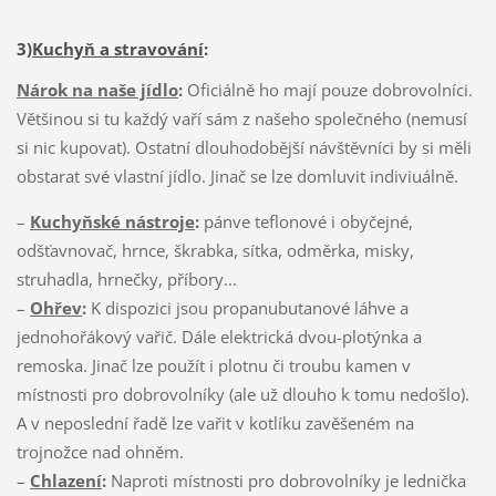
3)
Kuchyň a stravování
:
Nárok na naše jídlo
:
Oficiálně ho mají pouze dobrovolníci.
Většinou si tu každý vaří sám z našeho společného (nemusí
si nic kupovat). Ostatní dlouhodobější návštěvníci by si měli
obstarat své vlastní jídlo. Jinač se lze domluvit indiviuálně.
–
Kuchyňské nástroje
:
pánve teflonové i obyčejné,
odšťavnovač, hrnce, škrabka, sítka, odměrka, misky,
struhadla, hrnečky, příbory...
–
Ohřev
:
K dispozici jsou propanubutanové láhve a
jednohořákový vařič. Dále elektrická dvou-plotýnka a
remoska. Jinač lze použít i plotnu či troubu kamen v
místnosti pro dobrovolníky (ale už dlouho k tomu nedošlo).
A v neposlední řadě lze vařit v kotlíku zavěšeném na
trojnožce nad ohněm.
–
Chlazení
:
Naproti místnosti pro dobrovolníky je lednička