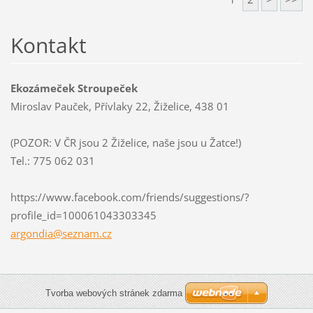
Kontakt
Ekozámeček Stroupeček
Miroslav Pauček, Přívlaky 22, Žiželice, 438 01
(POZOR: V ČR jsou 2 Žiželice, naše jsou u Žatce!)
Tel.: 775 062 031
https://www.facebook.com/friends/suggestions/?
profile_id=100061043303345
argondia
@seznam.
cz
Tvorba webových stránek zdarma