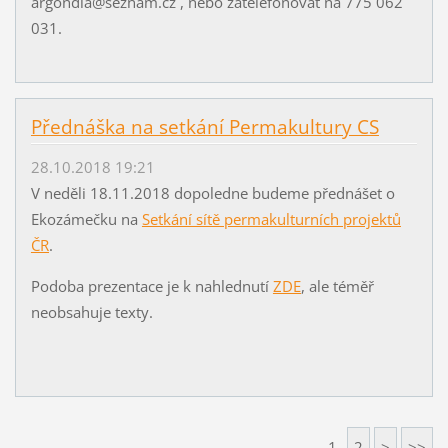
argondia@seznam.cz , nebo zatelefonovat na 775 062
031.
Přednáška na setkání Permakultury CS
28.10.2018 19:21
V neděli 18.11.2018 dopoledne budeme přednášet o
Ekozámečku na
Setkání sítě permakulturních projektů
ČR
.
Podoba prezentace je k nahlednutí
ZDE
, ale téměř
neobsahuje texty.
1
2
>
>>