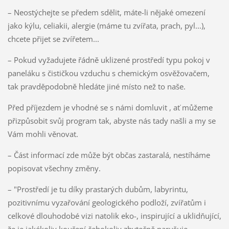
– Neostýchejte se předem sdělit, máte-li nějaké omezení
jako kýlu, celiakii, alergie (máme tu zvířata, prach, pyl...),
chcete přijet se zvířetem...
– Pokud vyžadujete řádně uklizené prostředí typu pokoj v
paneláku s čističkou vzduchu s chemickým osvěžovačem,
tak pravděpodobně hledáte jiné místo než to naše.
Před příjezdem je vhodné se s námi domluvit , ať můžeme
přizpůsobit svůj program tak, abyste nás tady našli a my se
Vám mohli věnovat.
– Část informací zde může být občas zastaralá, nestíháme
popisovat všechny změny.
– "Prostředí je tu díky prastarých dubům, labyrintu,
pozitivnímu vyzařování geologického podloží, zvířatům i
celkové dlouhodobé vizi natolik eko-, inspirující a uklidňující,
že je jakékoliv kouření čehokoliv zbytečně narušuje.