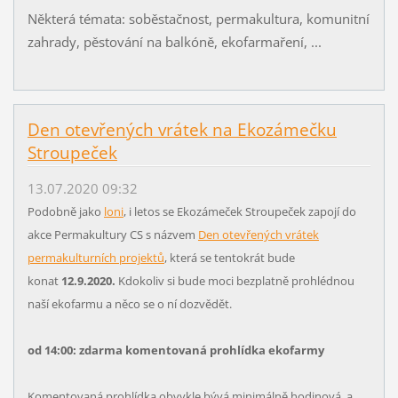
Některá témata: soběstačnost, permakultura, komunitní
zahrady, pěstování na balkóně, ekofarmaření, ...
Den otevřených vrátek na Ekozámečku
Stroupeček
13.07.2020 09:32
Podobně jako
loni
, i letos se Ekozámeček Stroupeček zapojí do
akce Permakultury CS s názvem
Den otevřených vrátek
permakulturních projektů
, která se tentokrát bude
konat
12.9.2020.
Kdokoliv si bude moci bezplatně prohlédnou
naší ekofarmu a něco se o ní dozvědět.
od 14:00: zdarma komentovaná prohlídka ekofarmy
Komentovaná prohlídka obvykle bývá minimálně hodinová, a