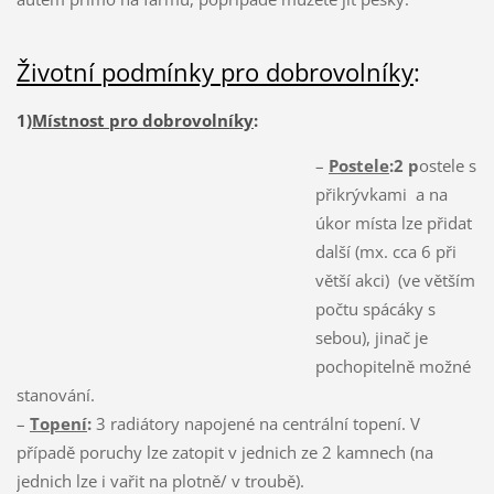
Životní podmínky pro dobrovolníky
:
1)
Místnost pro dobrovolníky
:
–
Postele
:2 p
ostele s
přikrývkami a na
úkor místa lze přidat
další (mx. cca 6 při
větší akci) (ve větším
počtu spácáky s
sebou), jinač je
pochopitelně možné
stanování.
–
Topení
:
3 radiátory napojené na centrální topení. V
případě poruchy lze zatopit v jednich ze 2 kamnech (na
jednich lze i vařit na plotně/ v troubě).