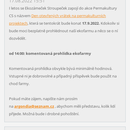
17.08.2022 15:51
I letos se Ekozámeček Stroupeček zapojí do akce Permakultury
CS s názvem
Den otevřených vrátek na permakulturních
projektech
, která se tentokrát bude konat
17.9.2022.
Kdokoliv si
bude moci bezplatně prohlédnout naší ekofarmu a něco se o ní
dozvědět.
od 14:00: komentovaná prohlídka ekofarmy
Komentovaná prohlídka obvykle bývá minimálně hodinová.
Vstupné ni je dobrovolné a případný příspěvek bude použit na
chod farmy.
Pokud máte zájem, napište nám prosím
na
argondia@seznam.cz
, abychom měli představu, kolik lidí
přijede. Možná bude i drobné pohoštění.