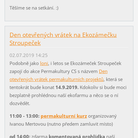
Těšíme se na setkání. :)
Den otevřených vrátek na Ekozámečku
Stroupeček
02.07.2019 14:25
Podobně jako
loni
, i letos se Ekozámeček Stroupeček
zapojí do akce Permakultury CS s názvem
Den
otevřených vrátek permakulturních projektů
, která se
tentokrát bude konat
14.9.2019.
Kdokoliv si bude moci
bezplatně prohlédnou naší ekofarmu a něco se o ní
dozvědět.
11:00 - 13:00:
permakulturní kurz
organizovaný
Ivanou Mertovou (nutno předem zamluvit místo)
od 14:00:
zdarma
komentovaná prohlídka
naší