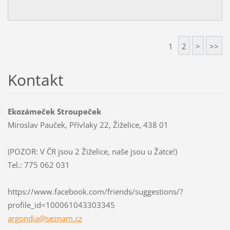
1
2
>
>>
Kontakt
Ekozámeček Stroupeček
Miroslav Pauček, Přívlaky 22, Žiželice, 438 01
(POZOR: V ČR jsou 2 Žiželice, naše jsou u Žatce!)
Tel.: 775 062 031
https://www.facebook.com/friends/suggestions/?
profile_id=100061043303345
argondia
@seznam.
cz