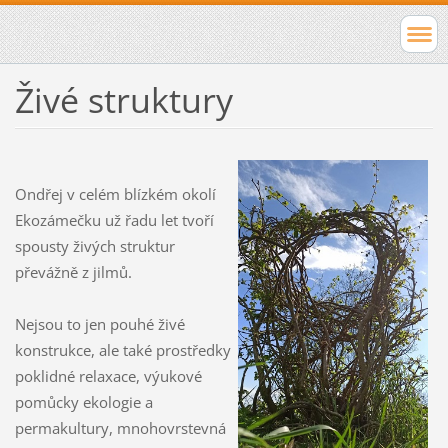
Živé struktury
Ondřej v celém blízkém okolí
Ekozámečku už řadu let tvoří
spousty živých struktur
převážně z jilmů.
Nejsou to jen pouhé živé
konstrukce, ale také prostředky
poklidné relaxace, výukové
pomůcky ekologie a
permakultury, mnohovrstevná