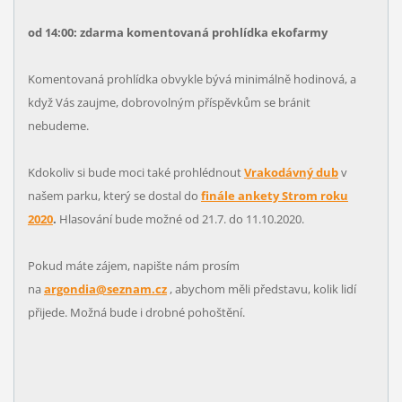
od 14:00: zdarma komentovaná prohlídka ekofarmy
Komentovaná prohlídka obvykle bývá minimálně hodinová, a
když Vás zaujme, dobrovolným příspěvkům se bránit
nebudeme.
Kdokoliv si bude moci také prohlédnout
Vrakodávný dub
v
našem parku, který se dostal do
finále ankety Strom roku
2020
.
Hlasování bude možné od 21.7. do 11.10.2020.
Pokud máte zájem, napište nám prosím
na
argondia@seznam.cz
, abychom měli představu, kolik lidí
přijede. Možná bude i drobné pohoštění.