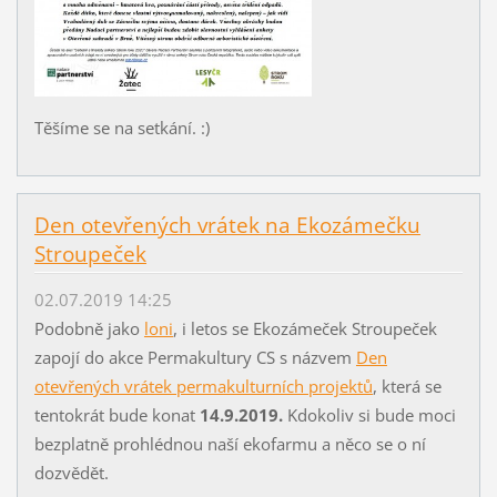
Těšíme se na setkání. :)
Den otevřených vrátek na Ekozámečku
Stroupeček
02.07.2019 14:25
Podobně jako
loni
, i letos se Ekozámeček Stroupeček
zapojí do akce Permakultury CS s názvem
Den
otevřených vrátek permakulturních projektů
, která se
tentokrát bude konat
14.9.2019.
Kdokoliv si bude moci
bezplatně prohlédnou naší ekofarmu a něco se o ní
dozvědět.