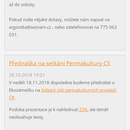
až do soboty.
Pokud máte nějaké dotazy, můžete nám napsat na
argondia@seznam.cz , nebo zatelefonovat na 775 062
031.
Přednáška na setkání Permakultury CS
28.10.2018 19:21
V neděli 18.11.2018 dopoledne budeme přednášet o
Ekozámečku na
Setkání sítě permakulturních projektů
ČR
.
Podoba prezentace je k nahlednutí
ZDE
, ale téměř
neobsahuje texty.