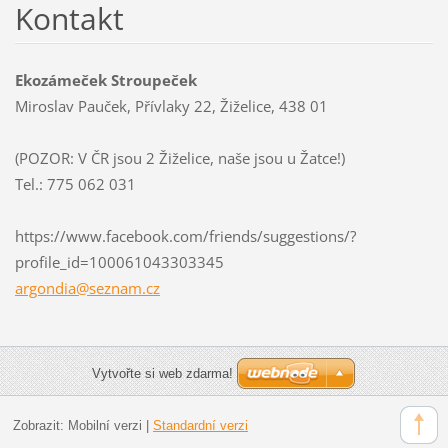
Kontakt
Ekozámeček Stroupeček
Miroslav Pauček, Přívlaky 22, Žiželice, 438 01
(POZOR: V ČR jsou 2 Žiželice, naše jsou u Žatce!)
Tel.: 775 062 031
https://www.facebook.com/friends/suggestions/?
profile_id=100061043303345
argondia
@seznam.
cz
Vytvořte si web zdarma!
Zobrazit:
Mobilní verzi
|
Standardní verzi