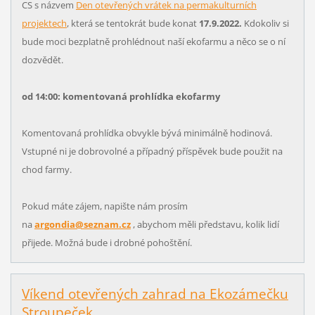
CS s názvem
Den otevřených vrátek na permakulturních
projektech
, která se tentokrát bude konat
17.9.2022.
Kdokoliv si
bude moci bezplatně prohlédnout naší ekofarmu a něco se o ní
dozvědět.
od 14:00: komentovaná prohlídka ekofarmy
Komentovaná prohlídka obvykle bývá minimálně hodinová.
Vstupné ni je dobrovolné a případný příspěvek bude použit na
chod farmy.
Pokud máte zájem, napište nám prosím
na
argondia@seznam.cz
, abychom měli představu, kolik lidí
přijede. Možná bude i drobné pohoštění.
Víkend otevřených zahrad na Ekozámečku
Stroupeček