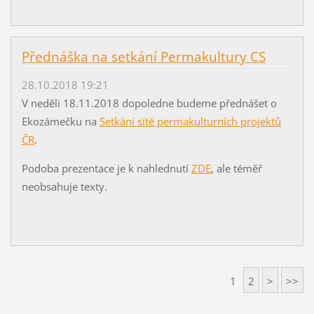
Přednáška na setkání Permakultury CS
28.10.2018 19:21
V neděli 18.11.2018 dopoledne budeme přednášet o
Ekozámečku na
Setkání sítě permakulturních projektů
ČR
.
Podoba prezentace je k nahlednutí
ZDE
, ale téměř
neobsahuje texty.
1
2
>
>>