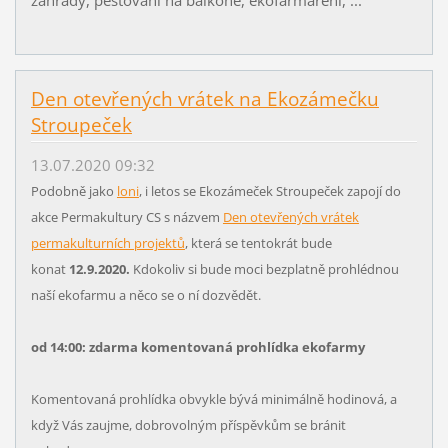
zahrady, pěstování na balkóně, ekofarmaření, ...
Den otevřených vrátek na Ekozámečku
Stroupeček
13.07.2020 09:32
Podobně jako
loni
, i letos se Ekozámeček Stroupeček zapojí do
akce Permakultury CS s názvem
Den otevřených vrátek
permakulturních projektů
, která se tentokrát bude
konat
12.9.2020.
Kdokoliv si bude moci bezplatně prohlédnou
naší ekofarmu a něco se o ní dozvědět.
od 14:00: zdarma komentovaná prohlídka ekofarmy
Komentovaná prohlídka obvykle bývá minimálně hodinová, a
když Vás zaujme, dobrovolným příspěvkům se bránit