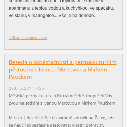
se domluvit individuálně. Ubytování je možné v
apartmánu s teplou vodou a kuchyňkou, ve spacáku,
ve stanu, v maringotce... Vše je na dohodě.
Odkaz na stránku akce
Beseda o soběstačnosti a permakulturním
pěstování s Ivanou Mertovou a Mirkem
Paučkem
07.01.2021 17:56
Městská permakultura a Ekozámeček Stroupeček Vás
zvou na setkání s Ivanou Mertovou a Mirkem Paučkem.
Mirek už deset let žije na samotě kousek od Žatce, kde
se naučil soběstačně pěstovat si vlastní potraviny