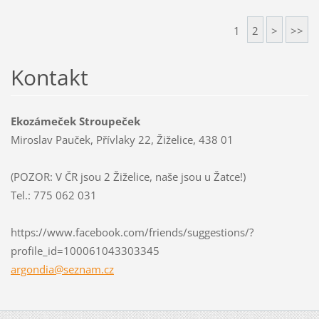
1
2
>
>>
Kontakt
Ekozámeček Stroupeček
Miroslav Pauček, Přívlaky 22, Žiželice, 438 01
(POZOR: V ČR jsou 2 Žiželice, naše jsou u Žatce!)
Tel.: 775 062 031
https://www.facebook.com/friends/suggestions/?
profile_id=100061043303345
argondia
@seznam.
cz