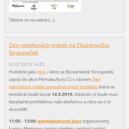
Těšíme se na setkání. :)
Den otevřených vrátek na Ekozámečku
Stroupeček
02.07.2019 14:25
Podobně jako
loni
, i letos se Ekozámeček Stroupeček
zapojí do akce Permakultury CS s názvem
Den
otevřených vrátek permakulturních projektů
, která se
tentokrát bude konat
14.9.2019.
Kdokoliv si bude moci
bezplatně prohlédnou naší ekofarmu a něco se o ní
dozvědět.
11:00 - 13:00:
permakulturní kurz
organizovaný
Ivanou Mertovou (nutno předem zamluvit místo)