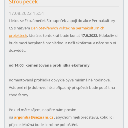
Stroupeček
17.08.2022 15:51
I letos se Ekozámeček Stroupeček zapojí do akce Permakultury
CS s názvem
Den otevřených vrátek na permakulturních
projektech
, která se tentokrát bude konat
17.9.2022.
Kdokoliv si
bude moci bezplatně prohlédnout naší ekofarmu a něco se o ní
dozvědět.
od 14:00: komentovaná prohlídka ekofarmy
Komentovaná prohlídka obvykle bývá minimálně hodinová.
Vstupné ni je dobrovolné a případný příspěvek bude použit na
chod farmy.
Pokud máte zájem, napište nám prosím
na
argondia@seznam.cz
, abychom měli představu, kolik lidí
přijede. Možná bude i drobné pohoštění.