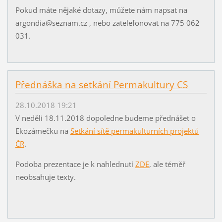
Pokud máte nějaké dotazy, můžete nám napsat na
argondia@seznam.cz , nebo zatelefonovat na 775 062
031.
Přednáška na setkání Permakultury CS
28.10.2018 19:21
V neděli 18.11.2018 dopoledne budeme přednášet o
Ekozámečku na
Setkání sítě permakulturních projektů
ČR
.
Podoba prezentace je k nahlednutí
ZDE
, ale téměř
neobsahuje texty.