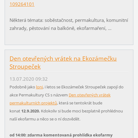
109264101
Některá témata: soběstačnost, permakultura, komunitní
zahrady, pěstování na balkóně, ekofarmaření, ...
Den otevřených vrátek na Ekozámečku
Stroupeček
13.07.2020 09:32
Podobně jako
loni
, i letos se Ekozámeček Stroupeček zapojí do
akce Permakultury CS s názvem
Den otevřených vrátek
permakulturních projektů
, která se tentokrát bude
konat
12.9.2020.
Kdokoliv si bude moci bezplatně prohlédnou
naší ekofarmu a něco se o ní dozvědět.
od 14:00: zdarma komentovaná prohlídka ekofarmy