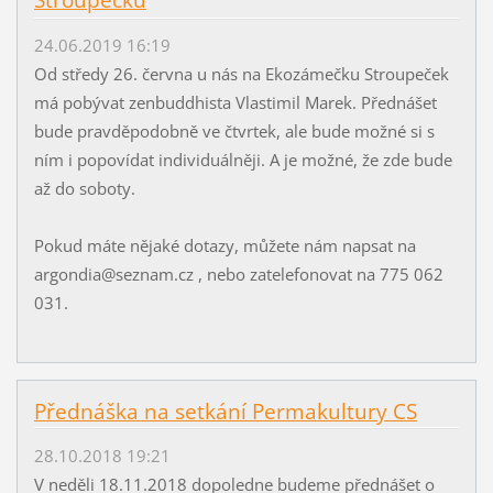
Stroupečku
24.06.2019 16:19
Od středy 26. června u nás na Ekozámečku Stroupeček
má pobývat zenbuddhista Vlastimil Marek. Přednášet
bude pravděpodobně ve čtvrtek, ale bude možné si s
ním i popovídat individuálněji. A je možné, že zde bude
až do soboty.
Pokud máte nějaké dotazy, můžete nám napsat na
argondia@seznam.cz , nebo zatelefonovat na 775 062
031.
Přednáška na setkání Permakultury CS
28.10.2018 19:21
V neděli 18.11.2018 dopoledne budeme přednášet o