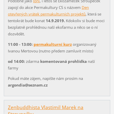
Podobně jako
loni
, i letos se Ekozámeček Stroupeček
zapojí do akce Permakultury CS s názvem
Den
otevřených vrátek permakulturních projektů
, která se
tentokrát bude konat
14.9.2019.
Kdokoliv si bude moci
bezplatně prohlédnou naší ekofarmu a něco se o ní
dozvědět.
11:00 - 13:00:
permakulturní kurz
organizovaný
Ivanou Mertovou (nutno předem zamluvit místo)
od 14:00:
zdarma
komentovaná prohlídka
naší
farmy
Pokud máte zájem, napište nám prosím na
argondia@seznam.cz
Zenbuddhista Vlastimil Marek na