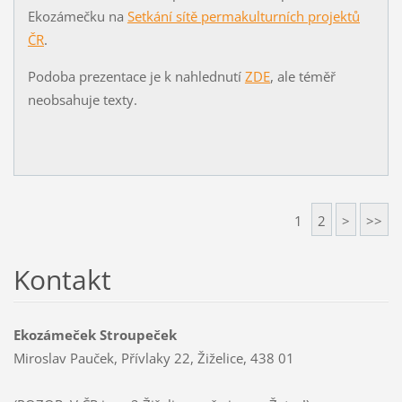
Ekozámečku na
Setkání sítě permakulturních projektů
ČR
.
Podoba prezentace je k nahlednutí
ZDE
, ale téměř
neobsahuje texty.
1
2
>
>>
Kontakt
Ekozámeček Stroupeček
Miroslav Pauček, Přívlaky 22, Žiželice, 438 01