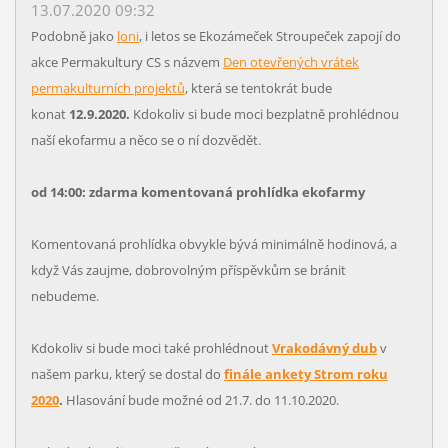
13.07.2020 09:32
Podobně jako
loni
, i letos se Ekozámeček Stroupeček zapojí do
akce Permakultury CS s názvem
Den otevřených vrátek
permakulturních projektů
, která se tentokrát bude
konat
12.9.2020.
Kdokoliv si bude moci bezplatně prohlédnou
naší ekofarmu a něco se o ní dozvědět.
od 14:00: zdarma komentovaná prohlídka ekofarmy
Komentovaná prohlídka obvykle bývá minimálně hodinová, a
když Vás zaujme, dobrovolným příspěvkům se bránit
nebudeme.
Kdokoliv si bude moci také prohlédnout
Vrakodávný dub
v
našem parku, který se dostal do
finále ankety Strom roku
2020
.
Hlasování bude možné od 21.7. do 11.10.2020.