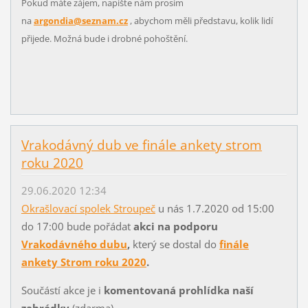
Pokud máte zájem, napište nám prosím
na
argondia@seznam.cz
, abychom měli představu, kolik lidí
přijede. Možná bude i drobné pohoštění.
Vrakodávný dub ve finále ankety strom
roku 2020
29.06.2020 12:34
Okrašlovací spolek Stroupeč
u nás 1.7.2020 od 15:00
do 17:00 bude pořádat
akci na podporu
Vrakodávného dubu
,
který se dostal do
finále
ankety Strom roku 2020
.
Součástí akce je i
komentovaná prohlídka naší