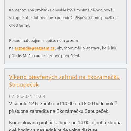
Komentovaná prohlídka obvykle bývá minimálně hodinová.
Vstupné ni je dobrovolné a případný příspěvek bude použit na
chod farmy.
Pokud máte zájem, napište nám prosím
na
argondia@seznam.cz
, abychom měli představu, kolik lidí
přijede. Možná bude i drobné pohoštění.
Víkend otevřených zahrad na Ekozámečku
Stroupeček
07.06.2021 15:09
V sobotu
12.6.
zhruba od 10:00 do 18:00 bude volně
přístupná zahrádka na Ekozámečku Stroupeček.
Komentovaná prohlídka bude od 14:00, dlouhá zhruba
dvě hodiny a následně bude volná diskuse.