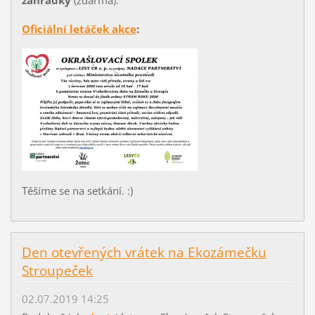
zahrádky
(zdarma).
Oficiální letáček akce
:
Těšíme se na setkání. :)
Den otevřených vrátek na Ekozámečku
Stroupeček
02.07.2019 14:25