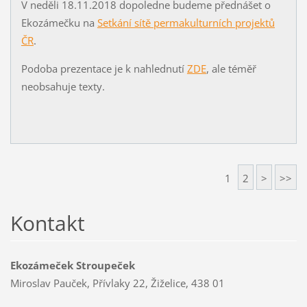
V neděli 18.11.2018 dopoledne budeme přednášet o
Ekozámečku na
Setkání sítě permakulturních projektů
ČR
.
Podoba prezentace je k nahlednutí
ZDE
, ale téměř
neobsahuje texty.
1
2
>
>>
Kontakt
Ekozámeček Stroupeček
Miroslav Pauček, Přívlaky 22, Žiželice, 438 01