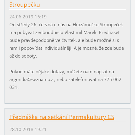
Stroupečku
24.06.2019 16:19
Od středy 26. června u nás na Ekozámečku Stroupeček
má pobývat zenbuddhista Vlastimil Marek. Přednášet
bude pravděpodobně ve čtvrtek, ale bude možné si s
ním i popovídat individuálněji. A je možné, že zde bude
až do soboty.
Pokud máte nějaké dotazy, můžete nám napsat na
argondia@seznam.cz , nebo zatelefonovat na 775 062
031.
Přednáška na setkání Permakultury CS
28.10.2018 19:21