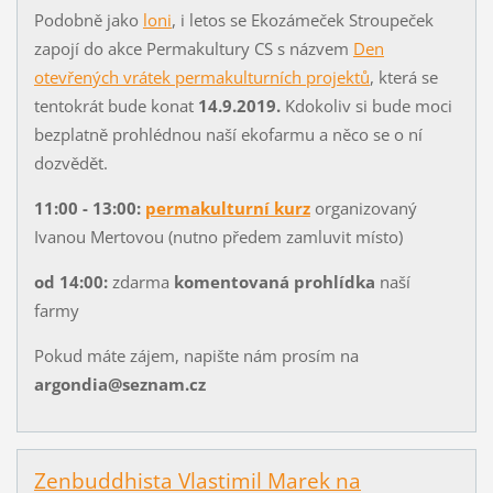
Podobně jako
loni
, i letos se Ekozámeček Stroupeček
zapojí do akce Permakultury CS s názvem
Den
otevřených vrátek permakulturních projektů
, která se
tentokrát bude konat
14.9.2019.
Kdokoliv si bude moci
bezplatně prohlédnou naší ekofarmu a něco se o ní
dozvědět.
11:00 - 13:00:
permakulturní kurz
organizovaný
Ivanou Mertovou (nutno předem zamluvit místo)
od 14:00:
zdarma
komentovaná prohlídka
naší
farmy
Pokud máte zájem, napište nám prosím na
argondia@seznam.cz
Zenbuddhista Vlastimil Marek na