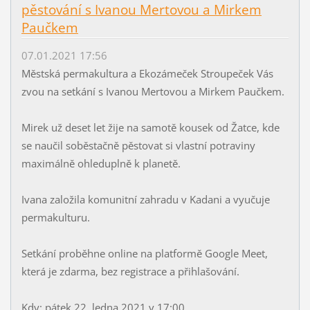
pěstování s Ivanou Mertovou a Mirkem
Paučkem
07.01.2021 17:56
Městská permakultura a Ekozámeček Stroupeček Vás
zvou na setkání s Ivanou Mertovou a Mirkem Paučkem.
Mirek už deset let žije na samotě kousek od Žatce, kde
se naučil soběstačně pěstovat si vlastní potraviny
maximálně ohleduplně k planetě.
Ivana založila komunitní zahradu v Kadani a vyučuje
permakulturu.
Setkání proběhne online na platformě Google Meet,
která je zdarma, bez registrace a přihlašování.
Kdy: pátek 22. ledna 2021 v 17:00