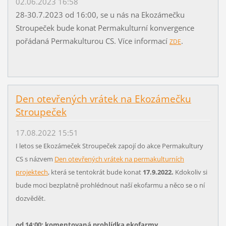
02.06.2023 16:58
28-30.7.2023 od 16:00, se u nás na Ekozámečku
Stroupeček bude konat Permakulturní konvergence
pořádaná Permakulturou CS. Více informací
.
ZDE
Den otevřených vrátek na Ekozámečku
Stroupeček
17.08.2022 15:51
I letos se Ekozámeček Stroupeček zapojí do akce Permakultury
CS s názvem
Den otevřených vrátek na permakulturních
projektech
, která se tentokrát bude konat
17.9.2022.
Kdokoliv si
bude moci bezplatně prohlédnout naší ekofarmu a něco se o ní
dozvědět.
od 14:00: komentovaná prohlídka ekofarmy