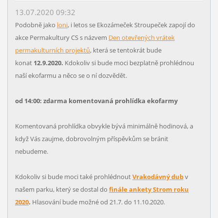
13.07.2020 09:32
Podobně jako
loni
, i letos se Ekozámeček Stroupeček zapojí do
akce Permakultury CS s názvem
Den otevřených vrátek
permakulturních projektů
, která se tentokrát bude
konat
12.9.2020.
Kdokoliv si bude moci bezplatně prohlédnou
naší ekofarmu a něco se o ní dozvědět.
od 14:00: zdarma komentovaná prohlídka ekofarmy
Komentovaná prohlídka obvykle bývá minimálně hodinová, a
když Vás zaujme, dobrovolným příspěvkům se bránit
nebudeme.
Kdokoliv si bude moci také prohlédnout
Vrakodávný dub
v
našem parku, který se dostal do
finále ankety Strom roku
2020
.
Hlasování bude možné od 21.7. do 11.10.2020.