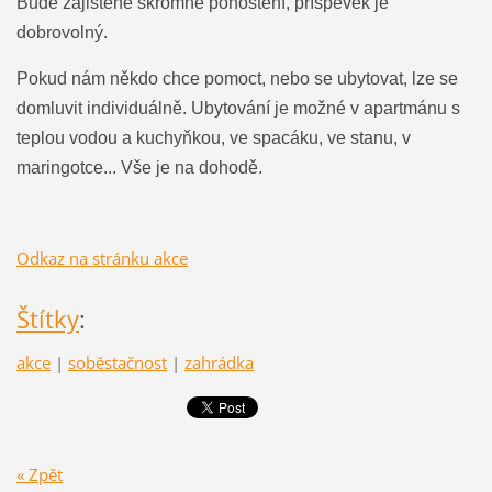
Bude zajištěné skromné pohoštění, příspěvek je
dobrovolný.
Pokud nám někdo chce pomoct, nebo se ubytovat, lze se
domluvit individuálně. Ubytování je možné v apartmánu s
teplou vodou a kuchyňkou, ve spacáku, ve stanu, v
maringotce... Vše je na dohodě.
Odkaz na stránku akce
Štítky
:
akce
|
soběstačnost
|
zahrádka
« Zpět