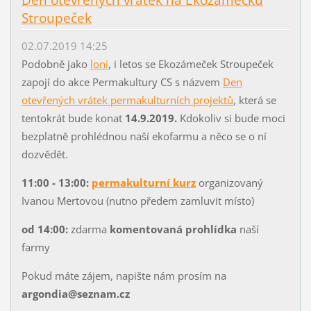
Stroupeček
02.07.2019 14:25
Podobně jako
loni
, i letos se Ekozámeček Stroupeček
zapojí do akce Permakultury CS s názvem
Den
otevřených vrátek permakulturních projektů
, která se
tentokrát bude konat
14.9.2019.
Kdokoliv si bude moci
bezplatně prohlédnou naší ekofarmu a něco se o ní
dozvědět.
11:00 - 13:00:
permakulturní kurz
organizovaný
Ivanou Mertovou (nutno předem zamluvit místo)
od 14:00:
zdarma
komentovaná prohlídka
naší
farmy
Pokud máte zájem, napište nám prosím na
argondia@seznam.cz