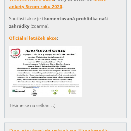
ankety Strom roku 2020
.
Součástí akce je i
komentovaná prohlídka naší
zahrádky
(zdarma).
Oficiální letáček akce
:
Těšíme se na setkání. :)
Den otevřených vrátek na Ekozámečku