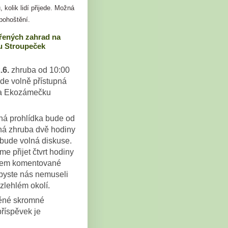
, kolik lidí přijede. Možná
pohoštění.
řených zahrad na
 Stroupeček
.6.
zhruba od 10:00
de volně přístupná
a Ekozámečku
.
á prohlídka bude od
há zhruba dvě hodiny
bude volná diskuse.
e přijet čtvrt hodiny
kem komentované
abyste nás nemuseli
zlehlém okolí.
těné skromné
příspěvek je