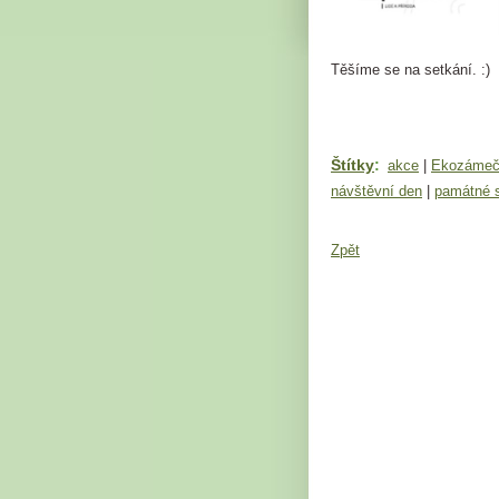
Těšíme se na setkání. :)
Štítky
:
akce
|
Ekozámeč
návštěvní den
|
památné 
Zpět