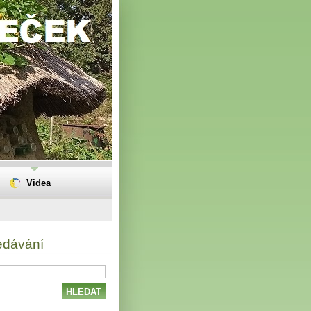
Videa
edávání