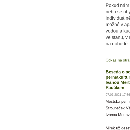
Pokud nám 
nebo se uby
individuáln
možné v ap
vodou a ku
ve stanu, v 
na dohodě.
Odkaz na strá
Beseda o so
permakultur
Ivanou Mer
Paučkem
07.01.2021 17:56
Městská perm
Stroupeček Vá
Ivanou Merto
Mirek už deset