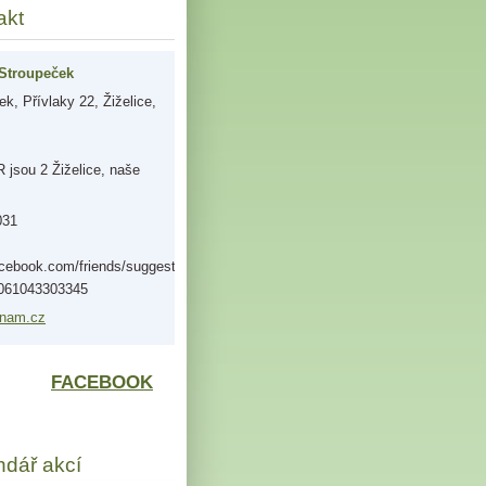
akt
Stroupeček
k, Přívlaky 22, Žiželice,
jsou 2 Žiželice, naše
031
acebook.com/friends/suggestions/?
0061043303345
nam.
cz
FACEBOOK
ndář akcí