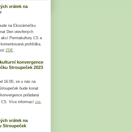
ých vrátek na
u
 bude na Ekozámečku
nat Den otevřených
i akcí Permakultury CS a
 komentovaná prohlídka.
stí
ZDE
.
kulturní konvergence
čku Stroupeček 2023
od 16:00, se u nás na
troupeček bude konat
 konvergence pořádaná
 CS. Více informací
.
ZDE
ých vrátek na
 Stroupeček