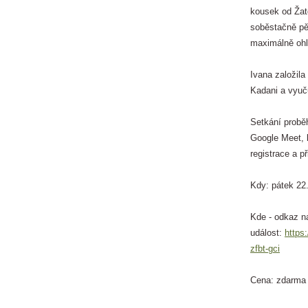
kousek od Žat
soběstačně pěs
maximálně ohl
Ivana založila
Kadani a vyuč
Setkání proběh
Google Meet, 
registrace a p
Kdy: pátek 22
Kde - odkaz n
událost:
https
zfbt-gci
Cena: zdarma