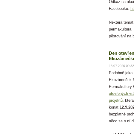
Odkaz na akci
Facebooku:
h
Některá témat
permakultura,
pěstování na b
Den otevřen
Ekozámečku
13.07.2020 09:32
Podobně jako
Ekozámeček S
Permakultury
otevřených vr
projektů
, kter
konat
12.9.20
bezplatně pro
něco se o ní 