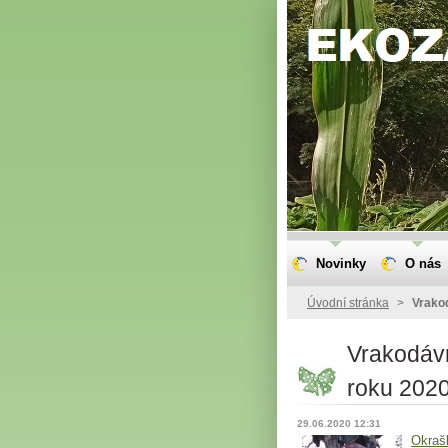
Novinky
O nás
Úvodní stránka
>
Vrako
Vrakodávn
roku 202
29.06.2020 12:31
Okraš