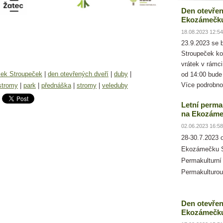
Den otevřen
Ekozámečk
18.08.2023 12:54
23.9.2023 se
Stroupeček ko
vrátek v rámc
ek Stroupeček
|
den otevřených dveří
|
duby
|
od 14:00 bude
Více podrobno
stromy
|
park
|
přednáška
|
stromy
|
veleduby
Letní perma
na Ekozáme
02.06.2023 16:58
28-30.7.2023 
Ekozámečku S
Permakulturní
Permakulturou
Den otevřen
Ekozámečku