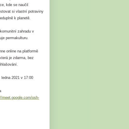
ce, kde se naučil
tovat si vlastní potraviny
eduplně k planetě.
 komunitní zahradu v
uje permakulturu.
ne online na platformě
která je zdarma, bez
řihlašování.
. ledna 2021 v 17:00
a
://meet.google.com/osh-