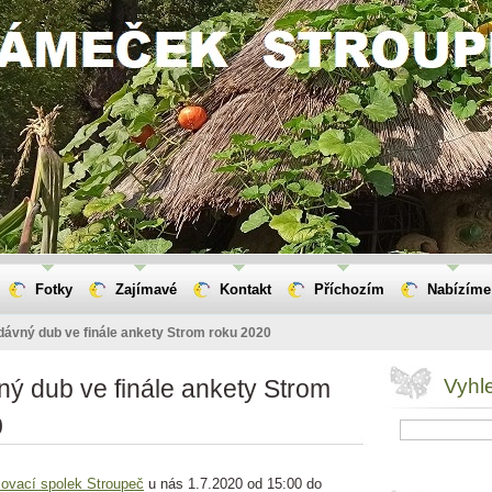
Fotky
Zajímavé
Kontakt
Příchozím
Nabízíme
dávný dub ve finále ankety Strom roku 2020
ý dub ve finále ankety Strom
Vyhl
0
lovací spolek Stroupeč
u nás 1.7.2020 od 15:00 do