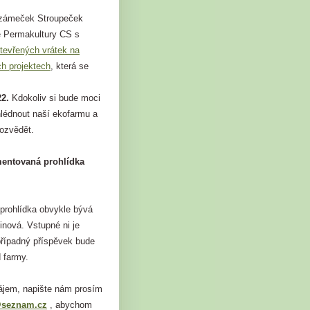
ozámeček Stroupeček
e Permakultury CS s
tevřených vrátek na
ch projektech
, která se
22.
Kdokoliv si bude moci
hlédnout naší ekofarmu a
dozvědět.
mentovaná prohlídka
rohlídka obvykle bývá
inová. Vstupné ni je
případný příspěvek bude
 farmy.
jem, napište nám prosím
@seznam.cz
, abychom