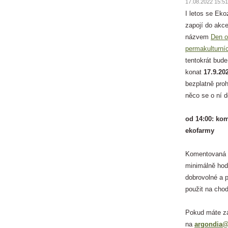
17.08.2022 15:51
I letos se Ek
zapojí do akc
názvem
Den o
permakulturní
tentokrát bude
konat
17.9.20
bezplatně pro
něco se o ní 
od 14:00: ko
ekofarmy
Komentovaná p
minimálně hod
dobrovolné a 
použit na chod
Pokud máte zá
na
argondia