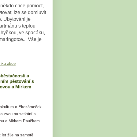
někdo chce pomoct,
tovat, lze se domluvit
ě. Ubytování je
artmánu s teplou
chyňkou, ve spacáku,
maringotce... Vše je
nku akce
běstačnosti a
ním pěstování s
tovou a Mirkem
akultura a Ekozámeček
s zvou na setkání s
vou a Mirkem Paučkem.
 let žije na samotě