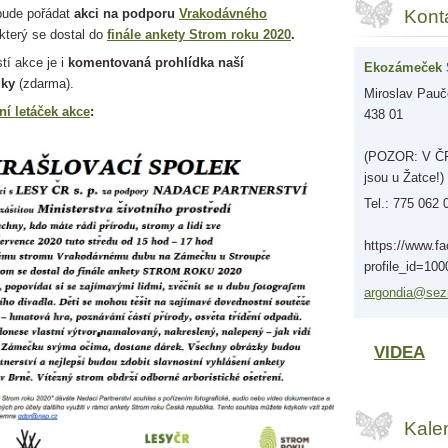
bude pořádat
akci na podporu
Vrakodávného
Kont
který se dostal do
finále ankety Strom roku 2020
.
tí akce je i
komentovaná prohlídka naší
Ekozámeček 
dky
(zdarma).
Miroslav Pauče
lní letáček akce
:
438 01
(POZOR: V ČR 
jsou u Žatce!)
Tel.: 775 062 
https://www.f
profile_id=10
argondia
@sez
VIDEA
Kale