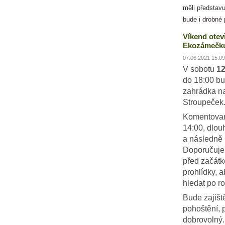
měli představu
bude i drobné 
Víkend otev
Ekozámečku
07.06.2021 15:09
V sobotu
12
do 18:00 bu
zahrádka n
Stroupeček
Komentovan
14:00, dlou
a následně 
Doporučujem
před začát
prohlídky, 
hledat po ro
Bude zajiš
pohoštění, 
dobrovolný.