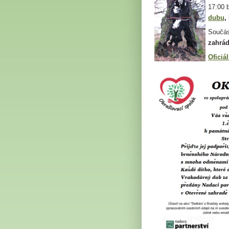
17:00 
dubu
,
Součás
zahrá
Oficiá