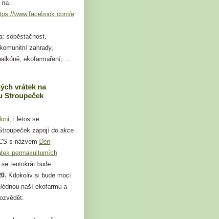
 na
ttps://www.facebook.com/events/749824109264101
a: soběstačnost,
 komunitní zahrady,
alkóně, ekofarmaření, ...
ých vrátek na
 Stroupeček
loni
, i letos se
troupeček zapojí do akce
 CS s názvem
Den
átek permakulturních
á se tentokrát bude
20.
Kdokoliv si bude moci
hlédnou naší ekofarmu a
dozvědět.