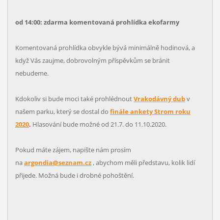
od 14:00: zdarma komentovaná prohlídka ekofarmy
Komentovaná prohlídka obvykle bývá minimálně hodinová, a
když Vás zaujme, dobrovolným příspěvkům se bránit
nebudeme.
Kdokoliv si bude moci také prohlédnout
Vrakodávný dub
v
našem parku, který se dostal do
finále ankety Strom roku
2020
.
Hlasování bude možné od 21.7. do 11.10.2020.
Pokud máte zájem, napište nám prosím
na
argondia@seznam.cz
, abychom měli představu, kolik lidí
přijede. Možná bude i drobné pohoštění.