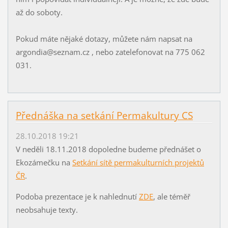
až do soboty.
Pokud máte nějaké dotazy, můžete nám napsat na
argondia@seznam.cz , nebo zatelefonovat na 775 062
031.
Přednáška na setkání Permakultury CS
28.10.2018 19:21
V neděli 18.11.2018 dopoledne budeme přednášet o
Ekozámečku na
Setkání sítě permakulturních projektů
ČR
.
Podoba prezentace je k nahlednutí
ZDE
, ale téměř
neobsahuje texty.