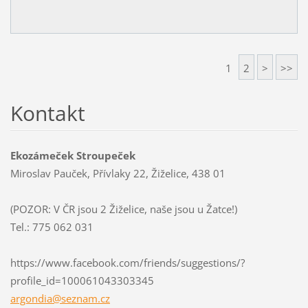
1
2
>
>>
Kontakt
Ekozámeček Stroupeček
Miroslav Pauček, Přívlaky 22, Žiželice, 438 01
(POZOR: V ČR jsou 2 Žiželice, naše jsou u Žatce!)
Tel.: 775 062 031
https://www.facebook.com/friends/suggestions/?
profile_id=100061043303345
argondia
@seznam.
cz