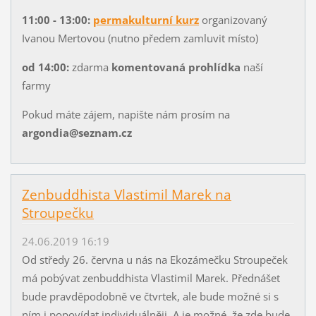
11:00 - 13:00:
permakulturní kurz
organizovaný
Ivanou Mertovou (nutno předem zamluvit místo)
od 14:00:
zdarma
komentovaná prohlídka
naší
farmy
Pokud máte zájem, napište nám prosím na
argondia@seznam.cz
Zenbuddhista Vlastimil Marek na
Stroupečku
24.06.2019 16:19
Od středy 26. června u nás na Ekozámečku Stroupeček
má pobývat zenbuddhista Vlastimil Marek. Přednášet
bude pravděpodobně ve čtvrtek, ale bude možné si s
ním i popovídat individuálněji. A je možné, že zde bude