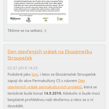
Těšíme se na setkání. :)
Den otevřených vrátek na Ekozámečku
Stroupeček
02.07.2019 14:25
Podobně jako
loni
, i letos se Ekozámeček Stroupeček
zapojí do akce Permakultury CS s názvem
Den
otevřených vrátek permakulturních projektů
, která se
tentokrát bude konat
14.9.2019.
Kdokoliv si bude moci
bezplatně prohlédnou naší ekofarmu a něco se o ní
dozvědět.