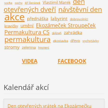
den
Vlastimil Marek
socha
sochy
Jiří Beránek
otevřených dveří
návštěvní den
akce
labyrint
přednáška
dobrovolníci
Ekozámeček Stroupeček
umění
kravičky
Permakultura CS
zahrádka
sklizeň
permakultura
dřevo
ekostavba
vychytávky
stromy
zelenina
hnojení
VIDEA
FACEBOOK
Kalendář akcí
Den otevřených vrátek na Ekozámečku