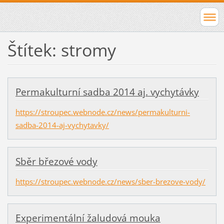
Štítek: stromy
Permakulturní sadba 2014 aj. vychytávky
https://stroupec.webnode.cz/news/permakulturni-
sadba-2014-aj-vychytavky/
Sběr březové vody
https://stroupec.webnode.cz/news/sber-brezove-vody/
Experimentální žaludová mouka