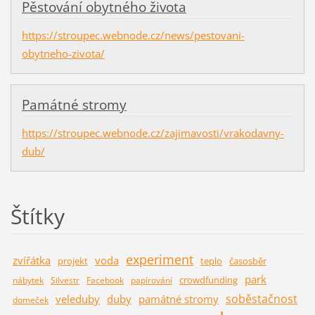
Pěstování obytného života
https://stroupec.webnode.cz/news/pestovani-
obytneho-zivota/
Památné stromy
https://stroupec.webnode.cz/zajimavosti/vrakodavny-
dub/
Štítky
experiment
zvířátka
voda
projekt
teplo
časosběr
park
crowdfunding
nábytek
Silvestr
Facebook
papírování
soběstačnost
veleduby
duby
památné stromy
domeček