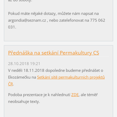
Pokud máte nějaké dotazy, můžete nám napsat na
argondia@seznam.cz , nebo zatelefonovat na 775 062
031.
Přednáška na setkání Permakultury CS
28.10.2018 19:21
V neděli 18.11.2018 dopoledne budeme přednášet o
Ekozámečku na
Setkání sítě permakulturních projektů
ČR
.
Podoba prezentace je k nahlednutí
ZDE
, ale téměř
neobsahuje texty.