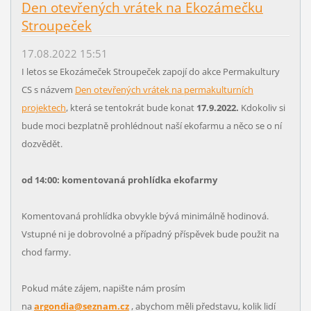
Den otevřených vrátek na Ekozámečku
Stroupeček
17.08.2022 15:51
I letos se Ekozámeček Stroupeček zapojí do akce Permakultury
CS s názvem
Den otevřených vrátek na permakulturních
projektech
, která se tentokrát bude konat
17.9.2022.
Kdokoliv si
bude moci bezplatně prohlédnout naší ekofarmu a něco se o ní
dozvědět.
od 14:00: komentovaná prohlídka ekofarmy
Komentovaná prohlídka obvykle bývá minimálně hodinová.
Vstupné ni je dobrovolné a případný příspěvek bude použit na
chod farmy.
Pokud máte zájem, napište nám prosím
na
argondia@seznam.cz
, abychom měli představu, kolik lidí