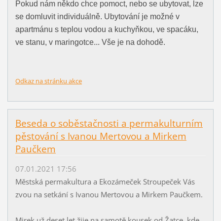
Pokud nám někdo chce pomoct, nebo se ubytovat, lze
se domluvit individuálně. Ubytování je možné v
apartmánu s teplou vodou a kuchyňkou, ve spacáku,
ve stanu, v maringotce... Vše je na dohodě.
Odkaz na stránku akce
Beseda o soběstačnosti a permakulturním
pěstování s Ivanou Mertovou a Mirkem
Paučkem
07.01.2021 17:56
Městská permakultura a Ekozámeček Stroupeček Vás
zvou na setkání s Ivanou Mertovou a Mirkem Paučkem.
Mirek už deset let žije na samotě kousek od Žatce, kde