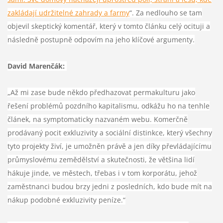
zakládají udržitelné zahrady a farmy
“. Za nedlouho se tam
objevil skeptický komentář, který v tomto článku celý ocituji a
následně postupně odpovím na jeho klíčové argumenty.
David Marenčák:
„Až mi zase bude někdo předhazovat permakulturu jako
řešení problémů pozdního kapitalismu, odkážu ho na tenhle
článek, na symptomaticky nazvaném webu. Komerčně
prodávaný pocit exkluzivity a sociální distinkce, který všechny
tyto projekty živí, je umožněn právě a jen díky převládajícímu
průmyslovému zemědělství a skutečnosti, že většina lidí
hákuje jinde, ve městech, třebas i v tom korporátu, jehož
zaměstnanci budou brzy jedni z posledních, kdo bude mít na
nákup podobné exkluzivity peníze.“