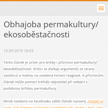
Obhajoba permakultury/
ekosoběstačnosti
15.09.2019 18:03
Tento článek je určen pro kritiky i příznivce permakultury/
ekosoběstačnosti. Kritici se dočkají argumentů ze strany
zastánců a mohou na uvedená tvrzení reagovat. A příznivcům
článek může pomoct trefněji odpovídat při setkání s
podobnou kritikou permakultury.
Mirek nedávno na Facebooku sdílel článek nazvaný „
Vystačí si
sami. Své domovy nacházejí uprostřed polí, strání a lesů, kde