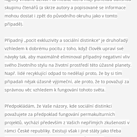
skupinu čtenářů (a skrze autory a popisované se informace
mohou dostat i zpět do původního okruhu jako v tomto
případě).
Případný „pocit exkluzivity a sociální distinkce“ je druhořadý
vzhledem k dobrému pocitu z toho, když člověk upraví své
návyky tak, aby maximálně eliminoval případný negativní vliv
svého životního stylu na životní prostředí této úžasné planety.
Např. lidé recyklující odpad to nedělají proto, že by si tím
připadali nějak úžasně výjimeční, ale proto, že to považují za
správnou věc vzhledem k fungování tohoto světa.
Předpokládám, že Vaše názory, kde sociální distinkci
považujete za předpoklad fungování permakulturních
projektů, vychází především z Vašich nepřímých zkušeností v
rámci České republiky. Existuji však i jiné státy jako třeba