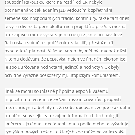
sousední Rakousko, které na rozdíl od ČR nebylo
poznamenáno zakládáním JZD vedoucím k zpřetrhání
zemědělsko-hospodářských tradic/ kontinuity, takže tam dnes
je vyšší diverzita permakulturních projektů a pro Vás možná
překvapivě i mírně vyšší zájem o ně (což jsme při návštěvě
Rakouska osobně a s potěšením zakusili), přestože při
hypotetické platnosti Vašeho tvrzení by měl být naopak nižší.
K tomu dodávám, že poptávka, nejen ve finanční ekonomice,
je spoluurčována hodnotami jedinců a hodnoty v ČR byly
očividně výrazně poškozeny mj. utopickým komunismem.
Jinak se mohu souhlasně připojit alespoň k Vašemu
implicitnímu tvrzení, že se Vám nezamlouvá růst propasti
mezi chudými a bohatými. Za sebe dodávám, že jde o aktuální
problém související s rozvojem informačních technologií
směrem k jakémusi neofeudalismu a podle mého to vyžaduje
vymýšlení nových řešení, o kterých zde můžeme zatím spíše