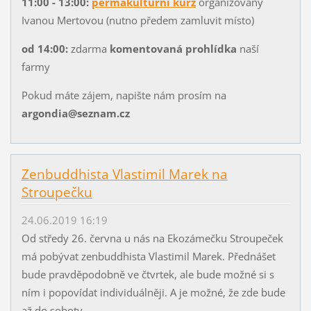
11:00 - 13:00:
permakulturní kurz
organizovaný
Ivanou Mertovou (nutno předem zamluvit místo)
od 14:00:
zdarma
komentovaná prohlídka
naší
farmy
Pokud máte zájem, napište nám prosím na
argondia@seznam.cz
Zenbuddhista Vlastimil Marek na
Stroupečku
24.06.2019 16:19
Od středy 26. června u nás na Ekozámečku Stroupeček
má pobývat zenbuddhista Vlastimil Marek. Přednášet
bude pravděpodobně ve čtvrtek, ale bude možné si s
ním i popovídat individuálněji. A je možné, že zde bude
až do soboty.