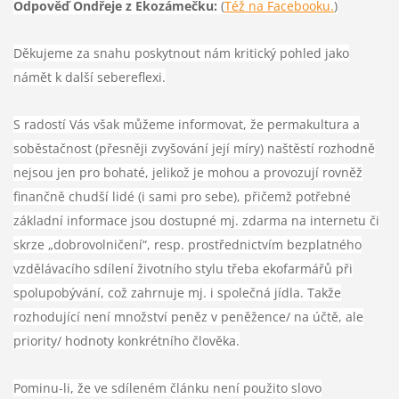
Odpověď Ondřeje z Ekozámečku:
(
Též na Facebooku.
)
Děkujeme za snahu poskytnout nám kritický pohled jako
námět k další sebereflexi.
S radostí Vás však můžeme informovat, že permakultura a
soběstačnost (přesněji zvyšování její míry) naštěstí rozhodně
nejsou jen pro bohaté, jelikož je mohou a provozují rovněž
finančně chudší lidé (i sami pro sebe), přičemž potřebné
základní informace jsou dostupné mj. zdarma na internetu či
skrze „dobrovolničení“, resp. prostřednictvím bezplatného
vzdělávacího sdílení životního stylu třeba ekofarmářů při
spolupobývání, což zahrnuje mj. i společná jídla. Takže
rozhodující není množství peněz v peněžence/ na účtě, ale
priority/ hodnoty konkrétního člověka.
Pominu-li, že ve sdíleném článku není použito slovo