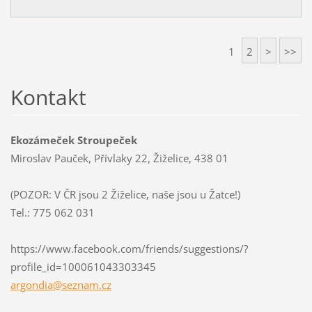
1
2
>
>>
Kontakt
Ekozámeček Stroupeček
Miroslav Pauček, Přívlaky 22, Žiželice, 438 01
(POZOR: V ČR jsou 2 Žiželice, naše jsou u Žatce!)
Tel.: 775 062 031
https://www.facebook.com/friends/suggestions/?
profile_id=100061043303345
argondia
@seznam.
cz