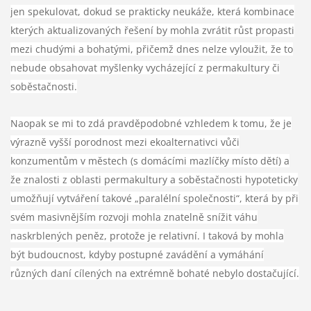
jen spekulovat, dokud se prakticky neukáže, která kombinace
kterých aktualizovaných řešení by mohla zvrátit růst propasti
mezi chudými a bohatými, přičemž dnes nelze vyloužit, že to
nebude obsahovat myšlenky vycházející z permakultury či
soběstačnosti.
Naopak se mi to zdá pravděpodobné vzhledem k tomu, že je
výrazně vyšší porodnost mezi ekoalternativci vůči
konzumentům v městech (s domácími mazlíčky místo dětí) a
že znalosti z oblasti permakultury a soběstačnosti hypoteticky
umožňují vytváření takové „paralélní společnosti“, která by při
svém masivnějším rozvoji mohla znatelně snížit váhu
naskrblených peněz, protože je relativní. I taková by mohla
být budoucnost, kdyby postupné zavádění a vymáhání
různých daní cílených na extrémně bohaté nebylo dostačující.