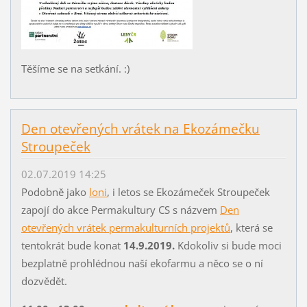
Těšíme se na setkání. :)
Den otevřených vrátek na Ekozámečku
Stroupeček
02.07.2019 14:25
Podobně jako
loni
, i letos se Ekozámeček Stroupeček
zapojí do akce Permakultury CS s názvem
Den
otevřených vrátek permakulturních projektů
, která se
tentokrát bude konat
14.9.2019.
Kdokoliv si bude moci
bezplatně prohlédnou naší ekofarmu a něco se o ní
dozvědět.