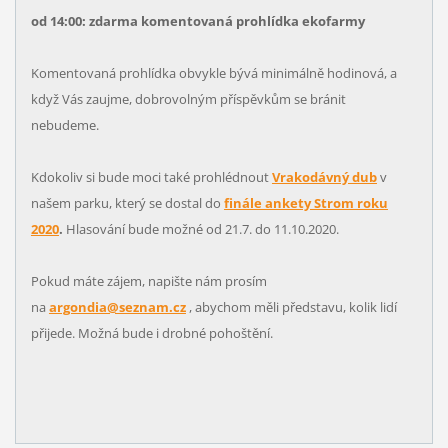
od 14:00: zdarma komentovaná prohlídka ekofarmy
Komentovaná prohlídka obvykle bývá minimálně hodinová, a
když Vás zaujme, dobrovolným příspěvkům se bránit
nebudeme.
Kdokoliv si bude moci také prohlédnout
Vrakodávný dub
v
našem parku, který se dostal do
finále ankety Strom roku
2020
.
Hlasování bude možné od 21.7. do 11.10.2020.
Pokud máte zájem, napište nám prosím
na
argondia@seznam.cz
, abychom měli představu, kolik lidí
přijede. Možná bude i drobné pohoštění.