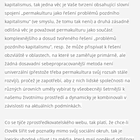
kapitalismus, tak jedna věc je Vaše tvrzení obsahující slovní
spojení „permakulturu jako řešení problémů pozdního
kapitalismu“ (ve smyslu, že tomu tak není) a druhá zásadně
odlišná věc je považovat permakulturu jako součást
komplexnějšího a dosud tvořeného řešení „problémů
pozdního kapitalismu“, resp. že může přispívat k řešení
obzvláště v oblastech, na které se zaměřuje primárně, ale
žádná dosavadní sebepropracovanější metoda není
univerzální (přestože třeba permakultura svůj rozsah stále
rozvíjí), pročež je zapotřebí, aby z nich lidské společnosti na
různých úrovních uměly vybírat ty všeobecněji šetrnější k
našemu životnímu prostředí a dynamicky je kombinovali v
závislosti na aktuálních podmínkách.
Co se týče zprostředkovatelského webu, tak platí, že chce-li
člověk šířit své poznatky mimo svůj sociální okruh, tak je
logicky vhodné užívat i ta média, která mají poněkud odlišnou