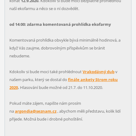
konat
12.9.2020.
Kdokoliv si bude moci bezplatně prohlédnou
naší ekofarmu a něco se o ní dozvědět.
od 14:00: zdarma komentovaná prohlídka ekofarmy
Komentovaná prohlídka obvykle bývá minimálně hodinová, a
když Vás zaujme, dobrovolným příspěvkům se bránit
nebudeme.
Kdokoliv si bude moci také prohlédnout
Vrakodávný dub
v
našem parku, který se dostal do
finále ankety Strom roku
2020
.
Hlasování bude možné od 21.7. do 11.10.2020.
Pokud máte zájem, napište nám prosím
na
argondia@seznam.cz
, abychom měli představu, kolik lidí
přijede. Možná bude i drobné pohoštění.