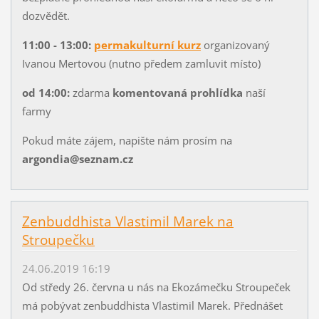
dozvědět.
11:00 - 13:00:
permakulturní kurz
organizovaný
Ivanou Mertovou (nutno předem zamluvit místo)
od 14:00:
zdarma
komentovaná prohlídka
naší
farmy
Pokud máte zájem, napište nám prosím na
argondia@seznam.cz
Zenbuddhista Vlastimil Marek na
Stroupečku
24.06.2019 16:19
Od středy 26. června u nás na Ekozámečku Stroupeček
má pobývat zenbuddhista Vlastimil Marek. Přednášet