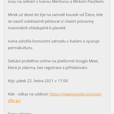
zvou na setkání s Ivanou Mertovou a Mirkem Paučkem.
Mirek už deset let žije na samotě kousek od Žatce, kde
se naučil soběstačně pěstovat si vlastní potraviny
maximálně ohleduplně k planetě.
Ivana založila komunitní zahradu v Kadani a vyučuje
permakulturu.
Setkání proběhne online na platformě Google Meet,
která je zdarma, bez registrace a přihlašování.
Kdy: pátek 22. ledna 2021 v 17:00
Kde - odkaz na událost:
https://meet.google.com/osh-
zfbt-gci
Cena: zdarma