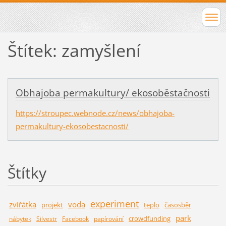
Štítek: zamyšlení
Obhajoba permakultury/ ekosoběstačnosti
https://stroupec.webnode.cz/news/obhajoba-
permakultury-ekosobestacnosti/
Štítky
experiment
zvířátka
voda
projekt
teplo
časosběr
park
crowdfunding
nábytek
Silvestr
Facebook
papírování