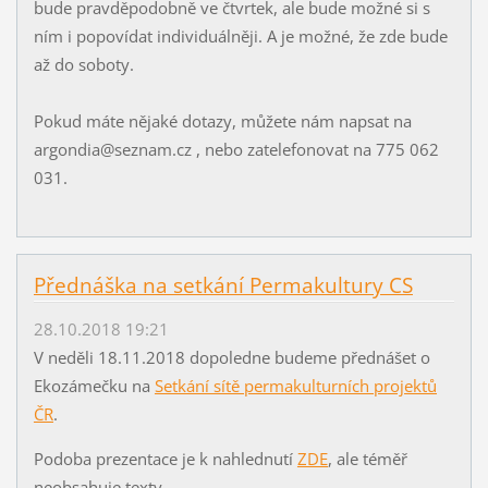
bude pravděpodobně ve čtvrtek, ale bude možné si s
ním i popovídat individuálněji. A je možné, že zde bude
až do soboty.
Pokud máte nějaké dotazy, můžete nám napsat na
argondia@seznam.cz , nebo zatelefonovat na 775 062
031.
Přednáška na setkání Permakultury CS
28.10.2018 19:21
V neděli 18.11.2018 dopoledne budeme přednášet o
Ekozámečku na
Setkání sítě permakulturních projektů
ČR
.
Podoba prezentace je k nahlednutí
ZDE
, ale téměř
neobsahuje texty.