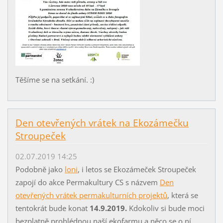
Těšíme se na setkání. :)
Den otevřených vrátek na Ekozámečku
Stroupeček
02.07.2019 14:25
Podobně jako
loni
, i letos se Ekozámeček Stroupeček
zapojí do akce Permakultury CS s názvem
Den
otevřených vrátek permakulturních projektů
, která se
tentokrát bude konat
14.9.2019.
Kdokoliv si bude moci
bezplatně prohlédnou naší ekofarmu a něco se o ní