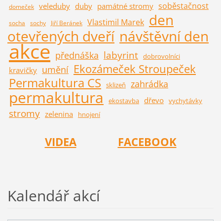
soběstačnost
veleduby
duby
památné stromy
domeček
den
Vlastimil Marek
socha
sochy
Jiří Beránek
otevřených dveří
návštěvní den
akce
labyrint
přednáška
dobrovolníci
Ekozámeček Stroupeček
umění
kravičky
Permakultura CS
zahrádka
sklizeň
permakultura
dřevo
ekostavba
vychytávky
stromy
zelenina
hnojení
VIDEA
FACEBOOK
Kalendář akcí