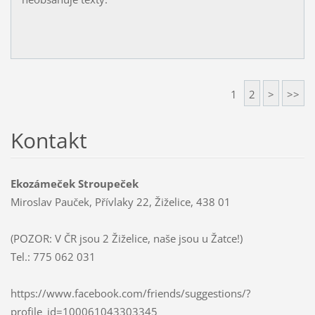
1
2
>
>>
Kontakt
Ekozámeček Stroupeček
Miroslav Pauček, Přívlaky 22, Žiželice, 438 01
(POZOR: V ČR jsou 2 Žiželice, naše jsou u Žatce!)
Tel.: 775 062 031
https://www.facebook.com/friends/suggestions/?
profile_id=100061043303345