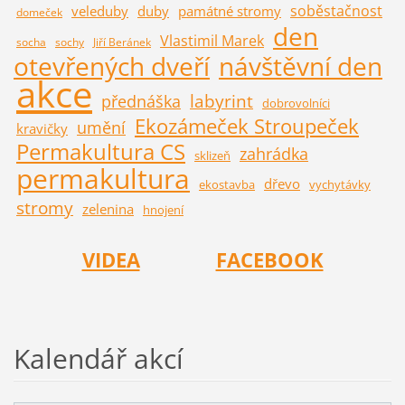
soběstačnost
veleduby
duby
památné stromy
domeček
den
Vlastimil Marek
socha
sochy
Jiří Beránek
otevřených dveří
návštěvní den
akce
labyrint
přednáška
dobrovolníci
Ekozámeček Stroupeček
umění
kravičky
Permakultura CS
zahrádka
sklizeň
permakultura
dřevo
ekostavba
vychytávky
stromy
zelenina
hnojení
VIDEA
FACEBOOK
Kalendář akcí