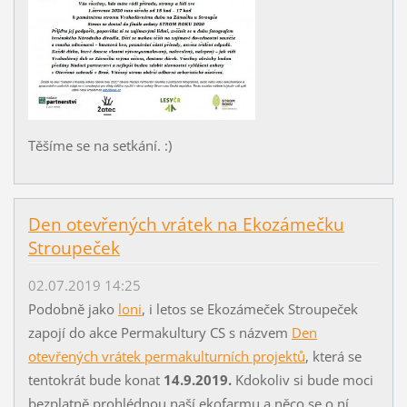
Těšíme se na setkání. :)
Den otevřených vrátek na Ekozámečku
Stroupeček
02.07.2019 14:25
Podobně jako
loni
, i letos se Ekozámeček Stroupeček
zapojí do akce Permakultury CS s názvem
Den
otevřených vrátek permakulturních projektů
, která se
tentokrát bude konat
14.9.2019.
Kdokoliv si bude moci
bezplatně prohlédnou naší ekofarmu a něco se o ní