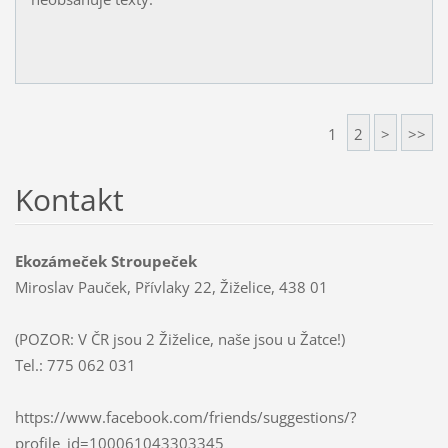
1
2
>
>>
Kontakt
Ekozámeček Stroupeček
Miroslav Pauček, Přívlaky 22, Žiželice, 438 01
(POZOR: V ČR jsou 2 Žiželice, naše jsou u Žatce!)
Tel.: 775 062 031
https://www.facebook.com/friends/suggestions/?
profile_id=100061043303345