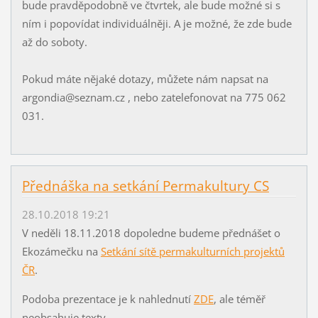
bude pravděpodobně ve čtvrtek, ale bude možné si s
ním i popovídat individuálněji. A je možné, že zde bude
až do soboty.
Pokud máte nějaké dotazy, můžete nám napsat na
argondia@seznam.cz , nebo zatelefonovat na 775 062
031.
Přednáška na setkání Permakultury CS
28.10.2018 19:21
V neděli 18.11.2018 dopoledne budeme přednášet o
Ekozámečku na
Setkání sítě permakulturních projektů
ČR
.
Podoba prezentace je k nahlednutí
ZDE
, ale téměř
neobsahuje texty.