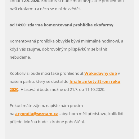
konat
12.9.2020.
Kdokoliv si bude moci bezplatně prohlédnou
naší ekofarmu a něco se o ní dozvědět.
od 14:00: zdarma komentovaná prohlídka ekofarmy
Komentovaná prohlídka obvykle bývá minimálně hodinová, a
když Vás zaujme, dobrovolným příspěvkům se bránit
nebudeme.
Kdokoliv si bude moci také prohlédnout
Vrakodávný dub
v
našem parku, který se dostal do
finále ankety Strom roku
2020
.
Hlasování bude možné od 21.7. do 11.10.2020.
Pokud máte zájem, napište nám prosím
na
argondia@seznam.cz
, abychom měli představu, kolik lidí
přijede. Možná bude i drobné pohoštění.