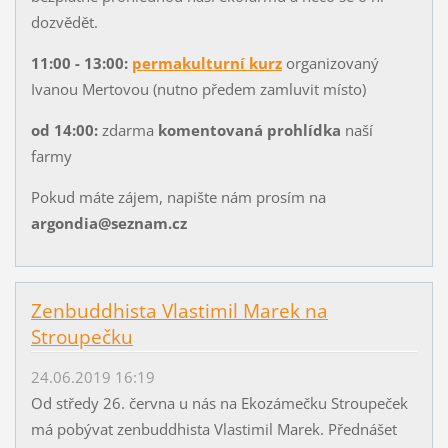
dozvědět.
11:00 - 13:00:
permakulturní kurz
organizovaný
Ivanou Mertovou (nutno předem zamluvit místo)
od 14:00:
zdarma
komentovaná prohlídka
naší
farmy
Pokud máte zájem, napište nám prosím na
argondia@seznam.cz
Zenbuddhista Vlastimil Marek na
Stroupečku
24.06.2019 16:19
Od středy 26. června u nás na Ekozámečku Stroupeček
má pobývat zenbuddhista Vlastimil Marek. Přednášet