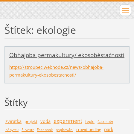
Štítek: ekologie
Obhajoba permakultury/ ekosoběstačnosti
https://stroupec.webnode.cz/news/obhajoba-
permakultury-ekosobestacnosti/
Štítky
experiment
zvířátka
voda
projekt
teplo
časosběr
park
crowdfunding
nábytek
Silvestr
Facebook
papírování