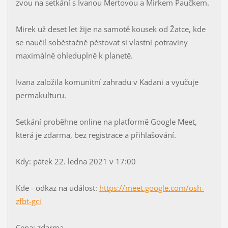
zvou na setkání s Ivanou Mertovou a Mirkem Paučkem.
Mirek už deset let žije na samotě kousek od Žatce, kde
se naučil soběstačně pěstovat si vlastní potraviny
maximálně ohleduplně k planetě.
Ivana založila komunitní zahradu v Kadani a vyučuje
permakulturu.
Setkání proběhne online na platformě Google Meet,
která je zdarma, bez registrace a přihlašování.
Kdy: pátek 22. ledna 2021 v 17:00
Kde - odkaz na událost:
https://meet.google.com/osh-
zfbt-gci
Cena: zdarma