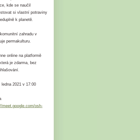
ce, kde se naučil
tovat si vlastní potraviny
eduplně k planetě.
 komunitní zahradu v
uje permakulturu.
ne online na platformě
která je zdarma, bez
řihlašování.
. ledna 2021 v 17:00
a
://meet.google.com/osh-