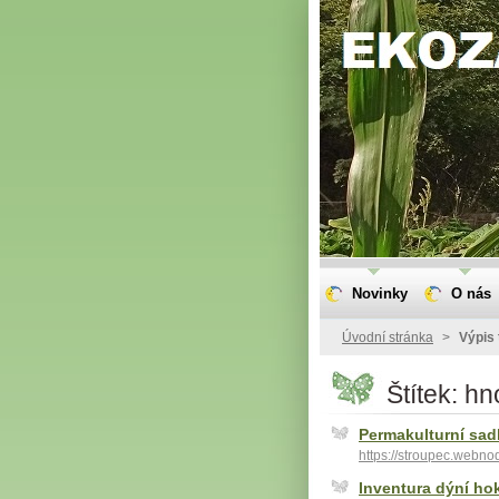
Novinky
O nás
Úvodní stránka
>
Výpis 
Štítek: hn
Permakulturní sad
https://stroupec.webno
Inventura dýní hok