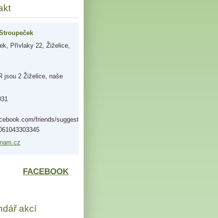
akt
Stroupeček
k, Přívlaky 22, Žiželice,
jsou 2 Žiželice, naše
031
acebook.com/friends/suggestions/?
0061043303345
nam.
cz
FACEBOOK
ndář akcí