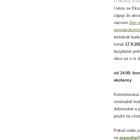
17.08.2022 15:51
I letos se Ek
zapojí do akc
názvem
Den o
permakulturní
tentokrát bude
konat
17.9.20
bezplatně pro
něco se o ní 
od 14:00: ko
ekofarmy
Komentovaná p
minimálně hod
dobrovolné a 
použit na chod
Pokud máte zá
na
argondia