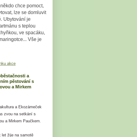
někdo chce pomoct,
tovat, lze se domluvit
ě. Ubytování je
artmánu s teplou
chyňkou, ve spacáku,
maringotce... Vše je
nku akce
běstačnosti a
ním pěstování s
tovou a Mirkem
akultura a Ekozámeček
s zvou na setkání s
vou a Mirkem Paučkem.
 let žije na samotě