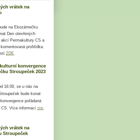
ých vrátek na
u
 bude na Ekozámečku
nat Den otevřených
i akcí Permakultury CS a
 komentovaná prohlídka.
stí
ZDE
.
kulturní konvergence
čku Stroupeček 2023
od 16:00, se u nás na
troupeček bude konat
 konvergence pořádaná
 CS. Více informací
.
ZDE
ých vrátek na
 Stroupeček