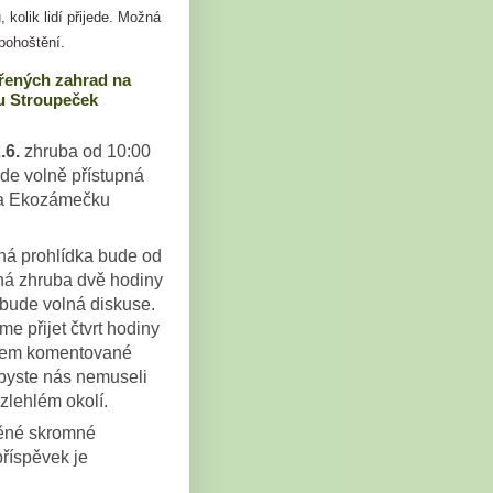
, kolik lidí přijede. Možná
pohoštění.
řených zahrad na
 Stroupeček
.6.
zhruba od 10:00
de volně přístupná
a Ekozámečku
.
á prohlídka bude od
há zhruba dvě hodiny
bude volná diskuse.
e přijet čtvrt hodiny
kem komentované
abyste nás nemuseli
zlehlém okolí.
těné skromné
příspěvek je