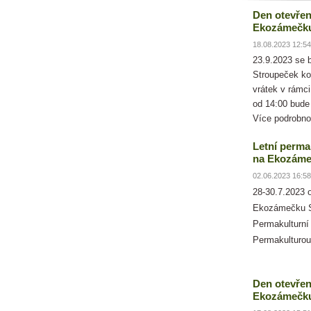
Den otevřen
Ekozámečk
18.08.2023 12:54
23.9.2023 se
Stroupeček ko
vrátek v rámc
od 14:00 bude
Více podrobno
Letní perma
na Ekozáme
02.06.2023 16:58
28-30.7.2023 
Ekozámečku S
Permakulturní
Permakulturou
Den otevřen
Ekozámečku