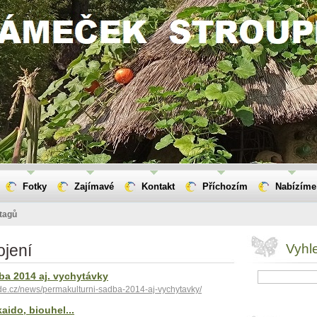
Fotky
Zajímavé
Kontakt
Příchozím
Nabízíme
tagů
ojení
Vyhl
ba 2014 aj. vychytávky
de.cz/news/permakulturni-sadba-2014-aj-vychytavky/
aido, biouhel...