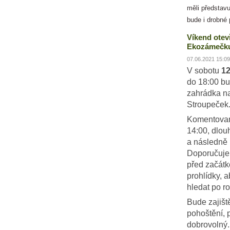
měli představu
bude i drobné 
Víkend otev
Ekozámečku
07.06.2021 15:09
V sobotu
12
do 18:00 bu
zahrádka n
Stroupeček
Komentovan
14:00, dlou
a následně 
Doporučujem
před začát
prohlídky, 
hledat po ro
Bude zajiš
pohoštění, 
dobrovolný.