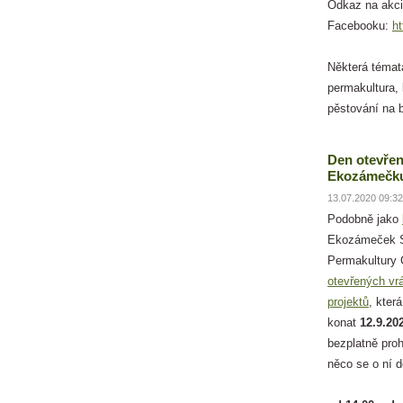
Odkaz na akci
Facebooku:
h
Některá témat
permakultura,
pěstování na b
Den otevřen
Ekozámečku
13.07.2020 09:32
Podobně jako
Ekozámeček S
Permakultury
otevřených vr
projektů
, kter
konat
12.9.20
bezplatně pro
něco se o ní 