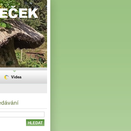
Videa
edávání