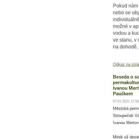
Pokud nám 
nebo se uby
individuáln
možné v ap
vodou a ku
ve stanu, v 
na dohodě.
Odkaz na strá
Beseda o so
permakultur
Ivanou Mer
Paučkem
07.01.2021 17:56
Městská perm
Stroupeček Vá
Ivanou Merto
Mirek už deset