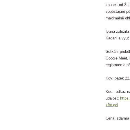
kousek od Žat
soběstačně pěs
maximálně ohl
Ivana založila
Kadani a vyuč
Setkání proběh
Google Meet, 
registrace a p
Kdy: pátek 22
Kde - odkaz n
událost:
https
zfbt-gci
Cena: zdarma