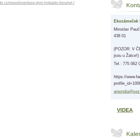
de.cz/news/inventura-dyni-hokaido-biouhel-/
Kont
Ekozámeček 
Miroslav Pauče
438 01
(POZOR: V ČR 
jsou u Žatce!)
Tel.: 775 062 
https://www.f
profile_id=10
argondia
@sez
VIDEA
Kale