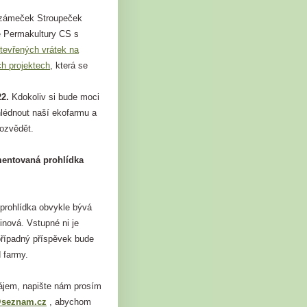
ozámeček Stroupeček
e Permakultury CS s
tevřených vrátek na
ch projektech
, která se
22.
Kdokoliv si bude moci
hlédnout naší ekofarmu a
dozvědět.
mentovaná prohlídka
rohlídka obvykle bývá
inová. Vstupné ni je
případný příspěvek bude
 farmy.
jem, napište nám prosím
@seznam.cz
, abychom