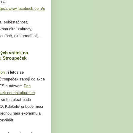
 na
ttps://www.facebook.com/events/749824109264101
a: soběstačnost,
 komunitní zahrady,
alkóně, ekofarmaření, ...
ých vrátek na
 Stroupeček
loni
, i letos se
troupeček zapojí do akce
 CS s názvem
Den
átek permakulturních
á se tentokrát bude
20.
Kdokoliv si bude moci
hlédnou naší ekofarmu a
dozvědět.