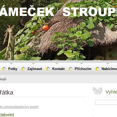
Fotky
Zajímavé
Kontakt
Příchozím
Nabízíme
tagů
ířátka
Vyhl
de.cz/news/barterovy-kozel/
labyrint