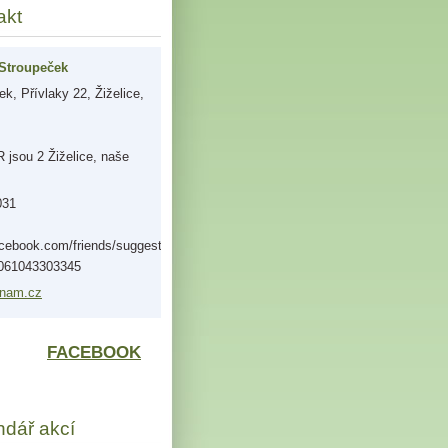
akt
Stroupeček
k, Přívlaky 22, Žiželice,
jsou 2 Žiželice, naše
031
acebook.com/friends/suggestions/?
0061043303345
nam.
cz
FACEBOOK
ndář akcí