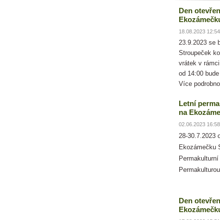
Den otevřen
Ekozámečk
18.08.2023 12:54
23.9.2023 se
Stroupeček ko
vrátek v rámc
od 14:00 bude
Více podrobno
Letní perma
na Ekozáme
02.06.2023 16:58
28-30.7.2023 
Ekozámečku S
Permakulturní
Permakulturou
Den otevřen
Ekozámečku