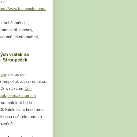
 na
ttps://www.facebook.com/events/749824109264101
a: soběstačnost,
 komunitní zahrady,
alkóně, ekofarmaření, ...
ých vrátek na
 Stroupeček
loni
, i letos se
troupeček zapojí do akce
 CS s názvem
Den
átek permakulturních
á se tentokrát bude
20.
Kdokoliv si bude moci
hlédnou naší ekofarmu a
dozvědět.