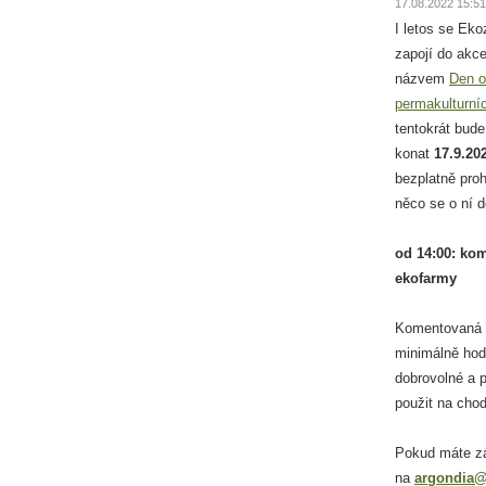
17.08.2022 15:51
I letos se Ek
zapojí do akc
názvem
Den o
permakulturní
tentokrát bude
konat
17.9.20
bezplatně pro
něco se o ní 
od 14:00: ko
ekofarmy
Komentovaná p
minimálně hod
dobrovolné a 
použit na chod
Pokud máte zá
na
argondia