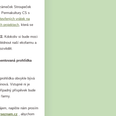
ozámeček Stroupeček
e Permakultury CS s
tevřených vrátek na
ch projektech
, která se
22.
Kdokoliv si bude moci
hlédnout naší ekofarmu a
dozvědět.
mentovaná prohlídka
rohlídka obvykle bývá
inová. Vstupné ni je
případný příspěvek bude
 farmy.
jem, napište nám prosím
@seznam.cz
, abychom