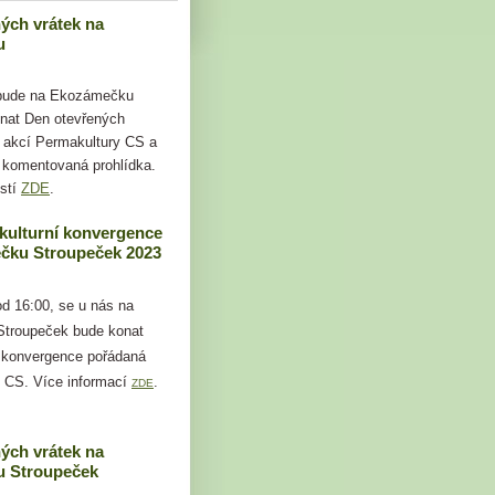
ých vrátek na
u
 bude na Ekozámečku
nat Den otevřených
i akcí Permakultury CS a
 komentovaná prohlídka.
stí
ZDE
.
kulturní konvergence
čku Stroupeček 2023
od 16:00, se u nás na
troupeček bude konat
 konvergence pořádaná
 CS. Více informací
.
ZDE
ých vrátek na
 Stroupeček