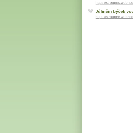
https://stroupec.webno
Jůlinčin býček vo
https://stroupec.webno