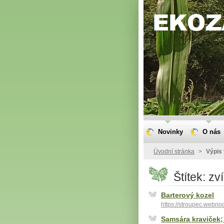
Novinky
O nás
Úvodní stránka
>
Výpis 
Štítek: zv
Barterový kozel
https://stroupec.webno
Samsára kraviček; 