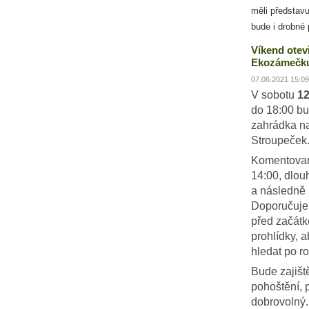
měli představu
bude i drobné 
Víkend otev
Ekozámečku
07.06.2021 15:09
V sobotu
12
do 18:00 bu
zahrádka n
Stroupeček
Komentovan
14:00, dlou
a následně 
Doporučujem
před začát
prohlídky, 
hledat po ro
Bude zajiš
pohoštění, 
dobrovolný.