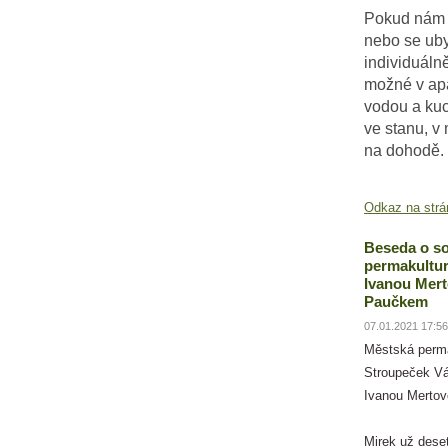
Pokud nám 
nebo se uby
individuáln
možné v ap
vodou a ku
ve stanu, v 
na dohodě.
Odkaz na strá
Beseda o so
permakultur
Ivanou Mer
Paučkem
07.01.2021 17:56
Městská perm
Stroupeček Vá
Ivanou Merto
Mirek už deset