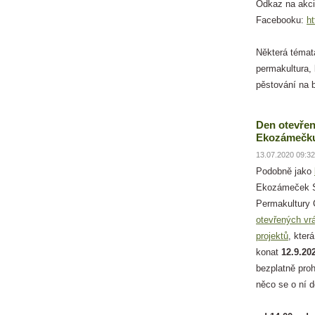
Odkaz na akci
Facebooku:
h
Některá témat
permakultura,
pěstování na b
Den otevřen
Ekozámečku
13.07.2020 09:32
Podobně jako
Ekozámeček S
Permakultury
otevřených vr
projektů
, kter
konat
12.9.20
bezplatně pro
něco se o ní 