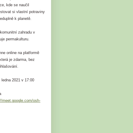
ce, kde se naučil
tovat si vlastní potraviny
eduplně k planetě.
 komunitní zahradu v
uje permakulturu.
ne online na platformě
která je zdarma, bez
řihlašování.
. ledna 2021 v 17:00
a
://meet.google.com/osh-