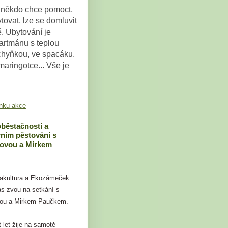
někdo chce pomoct,
tovat, lze se domluvit
ě. Ubytování je
artmánu s teplou
chyňkou, ve spacáku,
maringotce... Vše je
nku akce
běstačnosti a
ním pěstování s
tovou a Mirkem
akultura a Ekozámeček
s zvou na setkání s
vou a Mirkem Paučkem.
 let žije na samotě