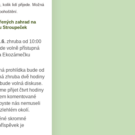
, kolik lidí přijede. Možná
pohoštění.
řených zahrad na
 Stroupeček
.6.
zhruba od 10:00
de volně přístupná
a Ekozámečku
.
á prohlídka bude od
há zhruba dvě hodiny
bude volná diskuse.
e přijet čtvrt hodiny
kem komentované
abyste nás nemuseli
zlehlém okolí.
těné skromné
příspěvek je