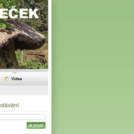
Videa
edávání