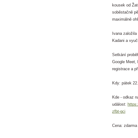
kousek od Žat
soběstačně pěs
maximálně ohl
Ivana založila
Kadani a vyuč
Setkání proběh
Google Meet, 
registrace a p
Kdy: pátek 22
Kde - odkaz n
událost:
https
zfbt-gci
Cena: zdarma