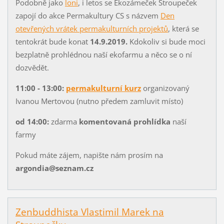
Podobně jako
loni
, i letos se Ekozámeček Stroupeček
zapojí do akce Permakultury CS s názvem
Den
otevřených vrátek permakulturních projektů
, která se
tentokrát bude konat
14.9.2019.
Kdokoliv si bude moci
bezplatně prohlédnou naší ekofarmu a něco se o ní
dozvědět.
11:00 - 13:00:
permakulturní kurz
organizovaný
Ivanou Mertovou (nutno předem zamluvit místo)
od 14:00:
zdarma
komentovaná prohlídka
naší
farmy
Pokud máte zájem, napište nám prosím na
argondia@seznam.cz
Zenbuddhista Vlastimil Marek na