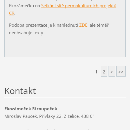
Ekozámečku na
Setkání sítě permakulturních projektů
ČR
.
Podoba prezentace je k nahlednutí
ZDE
, ale téměř
neobsahuje texty.
1
2
>
>>
Kontakt
Ekozámeček Stroupeček
Miroslav Pauček, Přívlaky 22, Žiželice, 438 01