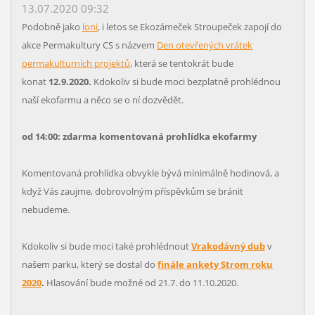
13.07.2020 09:32
Podobně jako
loni
, i letos se Ekozámeček Stroupeček zapojí do
akce Permakultury CS s názvem
Den otevřených vrátek
permakulturních projektů
, která se tentokrát bude
konat
12.9.2020.
Kdokoliv si bude moci bezplatně prohlédnou
naší ekofarmu a něco se o ní dozvědět.
od 14:00: zdarma komentovaná prohlídka ekofarmy
Komentovaná prohlídka obvykle bývá minimálně hodinová, a
když Vás zaujme, dobrovolným příspěvkům se bránit
nebudeme.
Kdokoliv si bude moci také prohlédnout
Vrakodávný dub
v
našem parku, který se dostal do
finále ankety Strom roku
2020
.
Hlasování bude možné od 21.7. do 11.10.2020.