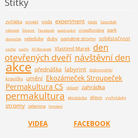
Štítky
experiment
zvířátka
voda
projekt
teplo
časosběr
park
crowdfunding
nábytek
Silvestr
Facebook
papírování
soběstačnost
veleduby
duby
památné stromy
domeček
den
Vlastimil Marek
socha
sochy
Jiří Beránek
otevřených dveří
návštěvní den
akce
labyrint
přednáška
dobrovolníci
Ekozámeček Stroupeček
umění
kravičky
Permakultura CS
zahrádka
sklizeň
permakultura
dřevo
ekostavba
vychytávky
stromy
zelenina
hnojení
VIDEA
FACEBOOK