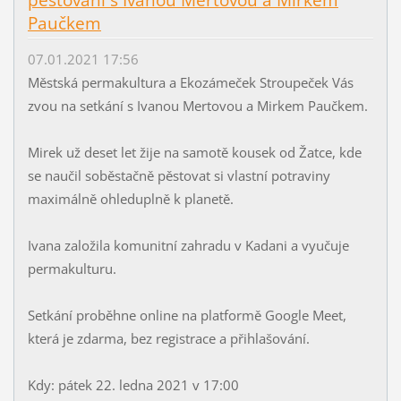
pěstování s Ivanou Mertovou a Mirkem
Paučkem
07.01.2021 17:56
Městská permakultura a Ekozámeček Stroupeček Vás
zvou na setkání s Ivanou Mertovou a Mirkem Paučkem.
Mirek už deset let žije na samotě kousek od Žatce, kde
se naučil soběstačně pěstovat si vlastní potraviny
maximálně ohleduplně k planetě.
Ivana založila komunitní zahradu v Kadani a vyučuje
permakulturu.
Setkání proběhne online na platformě Google Meet,
která je zdarma, bez registrace a přihlašování.
Kdy: pátek 22. ledna 2021 v 17:00