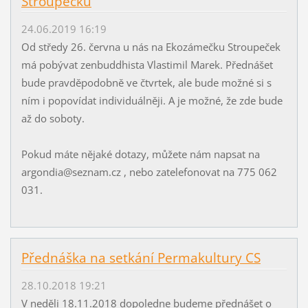
Stroupečku
24.06.2019 16:19
Od středy 26. června u nás na Ekozámečku Stroupeček
má pobývat zenbuddhista Vlastimil Marek. Přednášet
bude pravděpodobně ve čtvrtek, ale bude možné si s
ním i popovídat individuálněji. A je možné, že zde bude
až do soboty.
Pokud máte nějaké dotazy, můžete nám napsat na
argondia@seznam.cz , nebo zatelefonovat na 775 062
031.
Přednáška na setkání Permakultury CS
28.10.2018 19:21
V neděli 18.11.2018 dopoledne budeme přednášet o