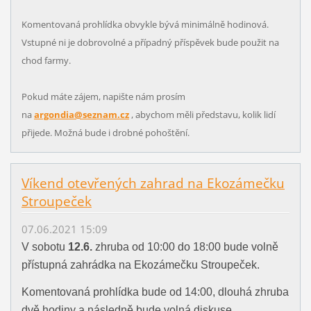
Komentovaná prohlídka obvykle bývá minimálně hodinová.
Vstupné ni je dobrovolné a případný příspěvek bude použit na
chod farmy.
Pokud máte zájem, napište nám prosím
na
argondia@seznam.cz
, abychom měli představu, kolik lidí
přijede. Možná bude i drobné pohoštění.
Víkend otevřených zahrad na Ekozámečku
Stroupeček
07.06.2021 15:09
V sobotu
12.6.
zhruba od 10:00 do 18:00 bude volně
přístupná zahrádka na Ekozámečku Stroupeček.
Komentovaná prohlídka bude od 14:00, dlouhá zhruba
dvě hodiny a následně bude volná diskuse.