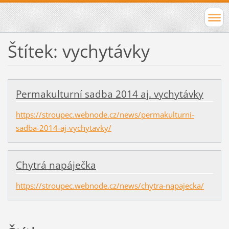
Štítek: vychytávky
Permakulturní sadba 2014 aj. vychytávky
https://stroupec.webnode.cz/news/permakulturni-
sadba-2014-aj-vychytavky/
Chytrá napáječka
https://stroupec.webnode.cz/news/chytra-napajecka/