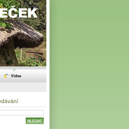
Videa
edávání