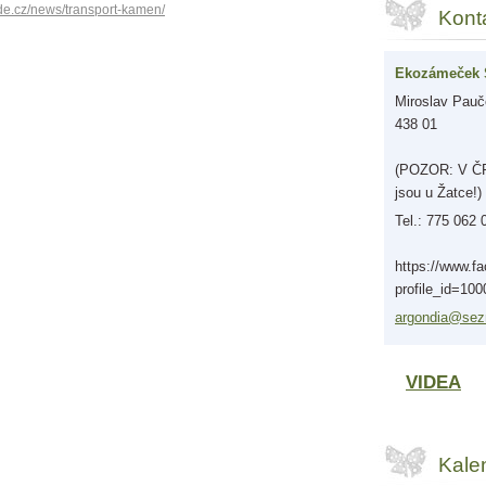
de.cz/news/transport-kamen/
Kont
Ekozámeček 
Miroslav Pauče
438 01
(POZOR: V ČR 
jsou u Žatce!)
Tel.: 775 062 
https://www.f
profile_id=10
argondia
@sez
VIDEA
Kale