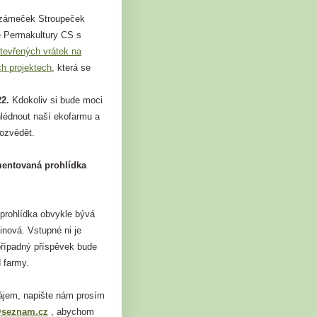
ozámeček Stroupeček
e Permakultury CS s
tevřených vrátek na
ch projektech
, která se
22.
Kdokoliv si bude moci
hlédnout naší ekofarmu a
dozvědět.
mentovaná prohlídka
rohlídka obvykle bývá
inová. Vstupné ni je
případný příspěvek bude
 farmy.
jem, napište nám prosím
@seznam.cz
, abychom