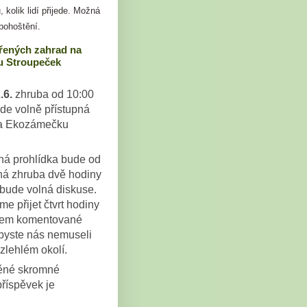
, kolik lidí přijede. Možná
pohoštění.
řených zahrad na
 Stroupeček
.6.
zhruba od 10:00
de volně přístupná
a Ekozámečku
.
á prohlídka bude od
há zhruba dvě hodiny
bude volná diskuse.
e přijet čtvrt hodiny
kem komentované
abyste nás nemuseli
zlehlém okolí.
těné skromné
příspěvek je