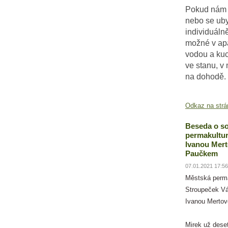
Pokud nám 
nebo se uby
individuáln
možné v ap
vodou a ku
ve stanu, v 
na dohodě.
Odkaz na strá
Beseda o so
permakultur
Ivanou Mer
Paučkem
07.01.2021 17:56
Městská perm
Stroupeček Vá
Ivanou Merto
Mirek už deset