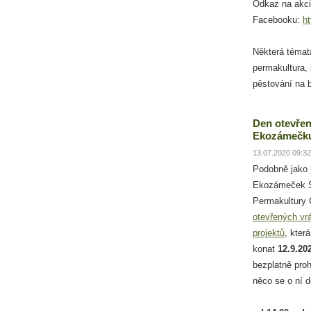
Odkaz na akci
Facebooku:
h
Některá témat
permakultura,
pěstování na b
Den otevřen
Ekozámečku
13.07.2020 09:32
Podobně jako
Ekozámeček S
Permakultury
otevřených vr
projektů
, kter
konat
12.9.20
bezplatně pro
něco se o ní 