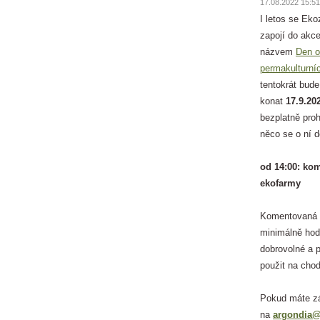
17.08.2022 15:51
I letos se Ek
zapojí do akc
názvem
Den o
permakulturní
tentokrát bude
konat
17.9.20
bezplatně pro
něco se o ní 
od 14:00: ko
ekofarmy
Komentovaná p
minimálně hod
dobrovolné a 
použit na chod
Pokud máte zá
na
argondia