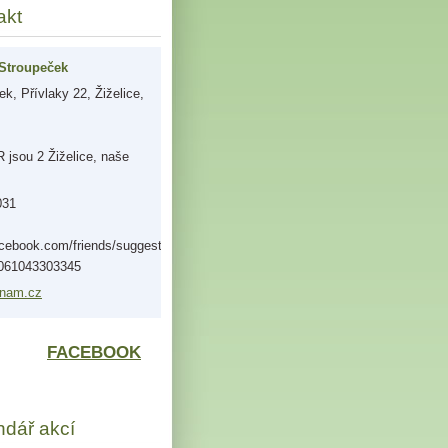
akt
Stroupeček
k, Přívlaky 22, Žiželice,
jsou 2 Žiželice, naše
031
acebook.com/friends/suggestions/?
0061043303345
nam.
cz
FACEBOOK
ndář akcí