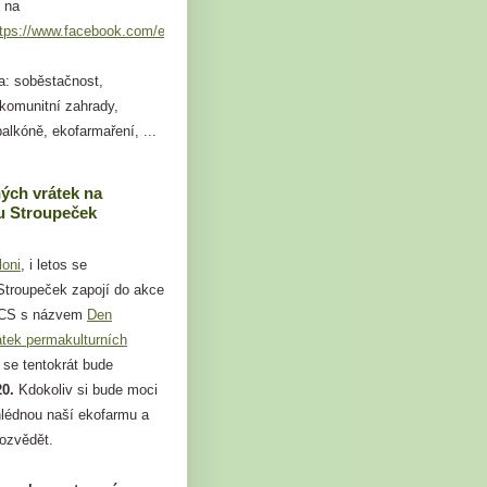
 na
ttps://www.facebook.com/events/749824109264101
a: soběstačnost,
 komunitní zahrady,
alkóně, ekofarmaření, ...
ých vrátek na
 Stroupeček
loni
, i letos se
troupeček zapojí do akce
 CS s názvem
Den
átek permakulturních
á se tentokrát bude
20.
Kdokoliv si bude moci
hlédnou naší ekofarmu a
dozvědět.