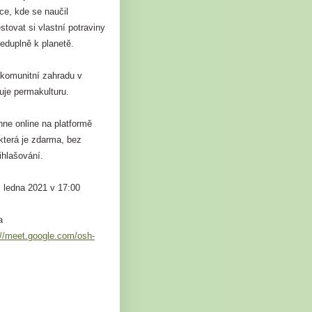
ce, kde se naučil
tovat si vlastní potraviny
eduplně k planetě.
 komunitní zahradu v
uje permakulturu.
ne online na platformě
která je zdarma, bez
řihlašování.
. ledna 2021 v 17:00
a
://meet.google.com/osh-