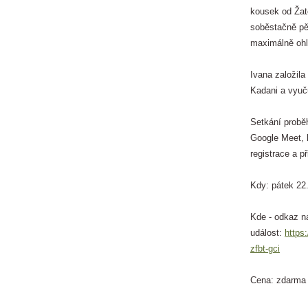
kousek od Žat
soběstačně pěs
maximálně ohl
Ivana založila
Kadani a vyuč
Setkání proběh
Google Meet, 
registrace a p
Kdy: pátek 22
Kde - odkaz n
událost:
https
zfbt-gci
Cena: zdarma