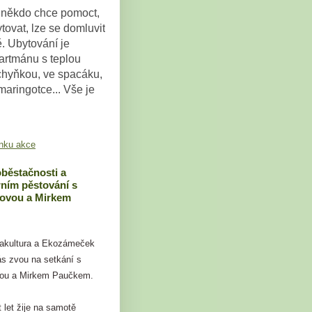
někdo chce pomoct,
tovat, lze se domluvit
ě. Ubytování je
artmánu s teplou
chyňkou, ve spacáku,
maringotce... Vše je
nku akce
běstačnosti a
ním pěstování s
tovou a Mirkem
akultura a Ekozámeček
s zvou na setkání s
vou a Mirkem Paučkem.
 let žije na samotě