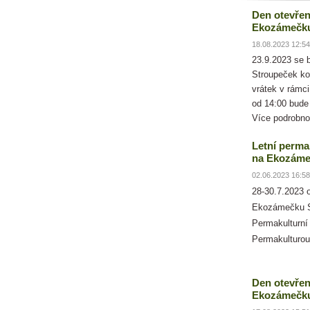
Den otevřen
Ekozámečk
18.08.2023 12:54
23.9.2023 se
Stroupeček ko
vrátek v rámc
od 14:00 bude
Více podrobno
Letní perma
na Ekozáme
02.06.2023 16:58
28-30.7.2023 
Ekozámečku S
Permakulturní
Permakulturou
Den otevřen
Ekozámečku