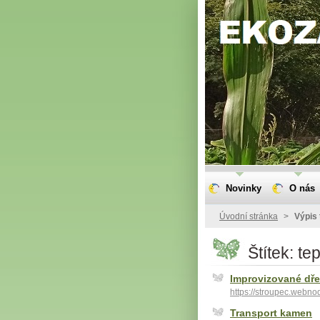
Novinky
O nás
Úvodní stránka
>
Výpis 
Štítek: te
Improvizované dř
https://stroupec.webno
Transport kamen