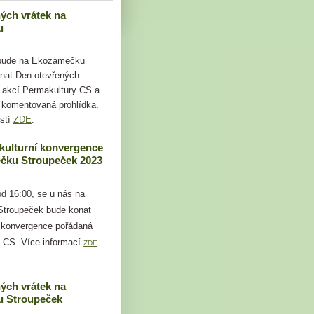
ých vrátek na
u
 bude na Ekozámečku
nat Den otevřených
i akcí Permakultury CS a
 komentovaná prohlídka.
stí
ZDE
.
kulturní konvergence
čku Stroupeček 2023
od 16:00, se u nás na
troupeček bude konat
 konvergence pořádaná
 CS. Více informací
.
ZDE
ých vrátek na
 Stroupeček