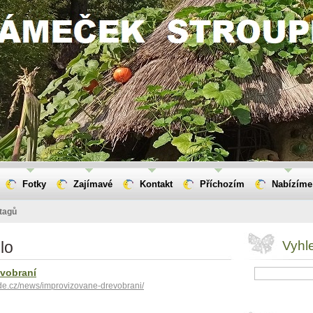
Fotky
Zajímavé
Kontakt
Příchozím
Nabízíme
tagů
plo
Vyhl
evobraní
de.cz/news/improvizovane-drevobrani/