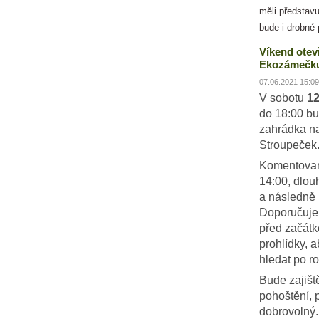
měli představu
bude i drobné 
Víkend otev
Ekozámečku
07.06.2021 15:09
V sobotu
12
do 18:00 bu
zahrádka n
Stroupeček
Komentovan
14:00, dlou
a následně 
Doporučujem
před začát
prohlídky, 
hledat po ro
Bude zajiš
pohoštění, 
dobrovolný.