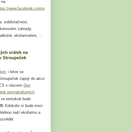
 na
ttps://www.facebook.com/events/749824109264101
a: soběstačnost,
 komunitní zahrady,
alkóně, ekofarmaření, ...
ých vrátek na
 Stroupeček
loni
, i letos se
troupeček zapojí do akce
 CS s názvem
Den
átek permakulturních
á se tentokrát bude
20.
Kdokoliv si bude moci
hlédnou naší ekofarmu a
dozvědět.