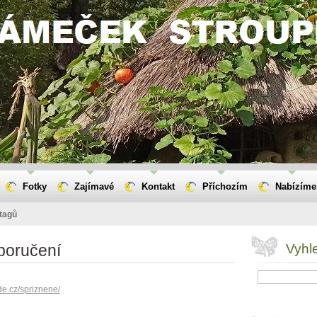
Fotky
Zajímavé
Kontakt
Příchozím
Nabízíme
tagů
oporučení
Vyhl
de.cz/spriznene/