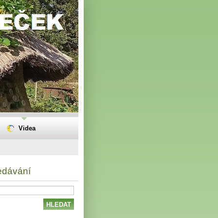
Videa
edávání