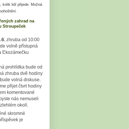
, kolik lidí přijede. Možná
pohoštění.
řených zahrad na
 Stroupeček
.6.
zhruba od 10:00
de volně přístupná
a Ekozámečku
.
á prohlídka bude od
há zhruba dvě hodiny
bude volná diskuse.
e přijet čtvrt hodiny
kem komentované
abyste nás nemuseli
zlehlém okolí.
těné skromné
příspěvek je