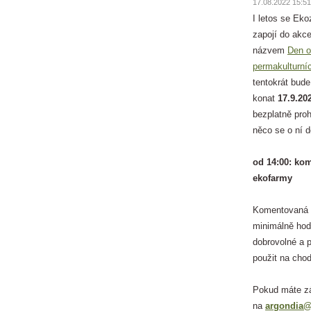
17.08.2022 15:51
I letos se Ek
zapojí do akc
názvem
Den o
permakulturní
tentokrát bude
konat
17.9.20
bezplatně pro
něco se o ní 
od 14:00: ko
ekofarmy
Komentovaná p
minimálně hod
dobrovolné a 
použit na chod
Pokud máte zá
na
argondia