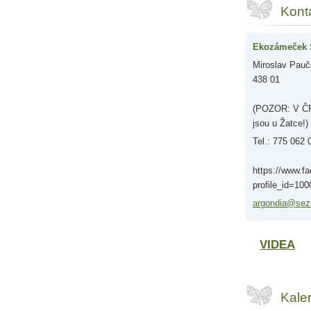
Kont
Ekozámeček 
Miroslav Pauče
438 01
(POZOR: V ČR 
jsou u Žatce!)
Tel.: 775 062 
https://www.f
profile_id=10
argondia
@sez
VIDEA
Kale