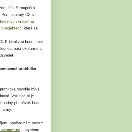
ozámeček Stroupeček
e Permakultury CS s
tevřených vrátek na
ch projektech
, která se
22.
Kdokoliv si bude moci
hlédnout naší ekofarmu a
dozvědět.
mentovaná prohlídka
rohlídka obvykle bývá
inová. Vstupné ni je
případný příspěvek bude
 farmy.
jem, napište nám prosím
@seznam.cz
, abychom