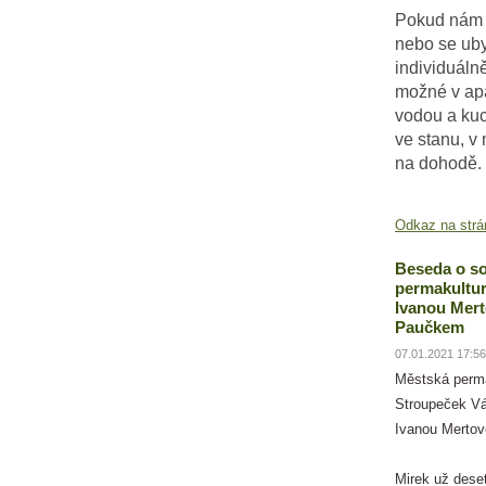
Pokud nám 
nebo se uby
individuáln
možné v ap
vodou a ku
ve stanu, v 
na dohodě.
Odkaz na strá
Beseda o so
permakultur
Ivanou Mer
Paučkem
07.01.2021 17:56
Městská perm
Stroupeček Vá
Ivanou Merto
Mirek už deset