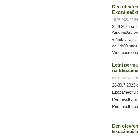
Den otevřen
Ekozámečk
18.08.2023 12:54
23.9.2023 se
Stroupeček ko
vrátek v rámc
od 14:00 bude
Více podrobno
Letní perma
na Ekozáme
02.06.2023 16:58
28-30.7.2023 
Ekozámečku S
Permakulturní
Permakulturou
Den otevřen
Ekozámečku