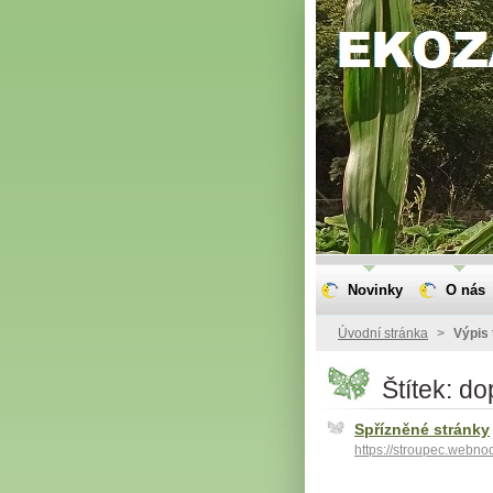
Novinky
O nás
Úvodní stránka
>
Výpis 
Štítek: d
Spřízněné stránky
https://stroupec.webno