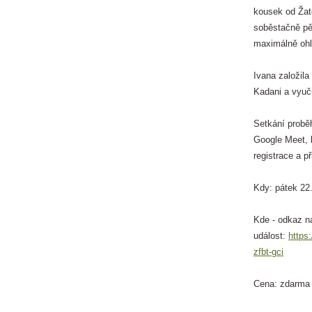
kousek od Žat
soběstačně pěs
maximálně ohl
Ivana založila
Kadani a vyuč
Setkání proběh
Google Meet, 
registrace a p
Kdy: pátek 22
Kde - odkaz n
událost:
https
zfbt-gci
Cena: zdarma