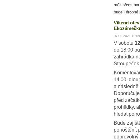
měli představu
bude i drobné 
Víkend otev
Ekozámečku
07.06.2021 15:09
V sobotu
12
do 18:00 bu
zahrádka n
Stroupeček
Komentovan
14:00, dlou
a následně 
Doporučujem
před začát
prohlídky, 
hledat po ro
Bude zajiš
pohoštění, 
dobrovolný.