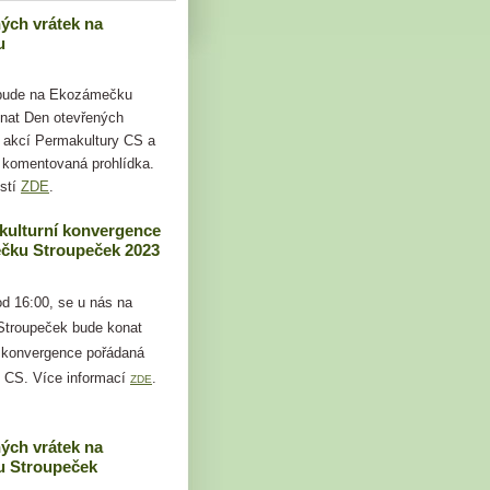
ých vrátek na
u
 bude na Ekozámečku
nat Den otevřených
i akcí Permakultury CS a
 komentovaná prohlídka.
stí
ZDE
.
kulturní konvergence
čku Stroupeček 2023
od 16:00, se u nás na
troupeček bude konat
 konvergence pořádaná
 CS. Více informací
.
ZDE
ých vrátek na
 Stroupeček