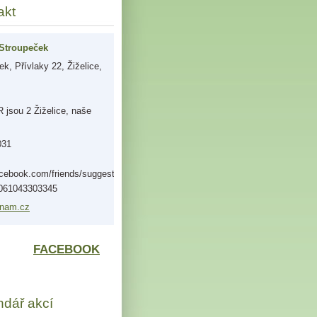
akt
Stroupeček
k, Přívlaky 22, Žiželice,
jsou 2 Žiželice, naše
031
acebook.com/friends/suggestions/?
0061043303345
nam.
cz
FACEBOOK
ndář akcí