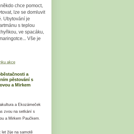
někdo chce pomoct,
tovat, lze se domluvit
ě. Ubytování je
artmánu s teplou
chyňkou, ve spacáku,
maringotce... Vše je
nku akce
běstačnosti a
ním pěstování s
tovou a Mirkem
akultura a Ekozámeček
s zvou na setkání s
vou a Mirkem Paučkem.
 let žije na samotě