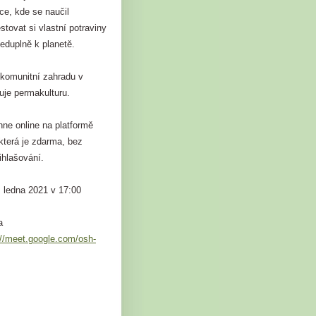
ce, kde se naučil
tovat si vlastní potraviny
eduplně k planetě.
 komunitní zahradu v
uje permakulturu.
ne online na platformě
která je zdarma, bez
řihlašování.
. ledna 2021 v 17:00
a
://meet.google.com/osh-