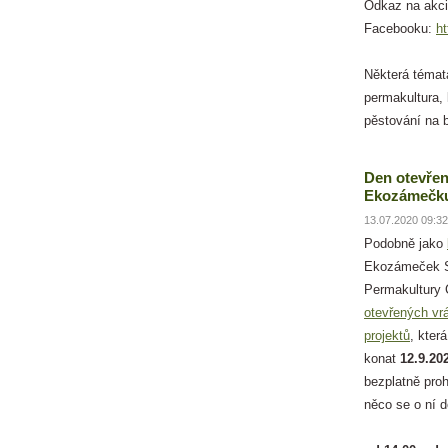
Odkaz na akci
Facebooku:
h
Některá témat
permakultura,
pěstování na b
Den otevřen
Ekozámečku
13.07.2020 09:32
Podobně jako
Ekozámeček S
Permakultury
otevřených vr
projektů
, kter
konat
12.9.20
bezplatně pro
něco se o ní 