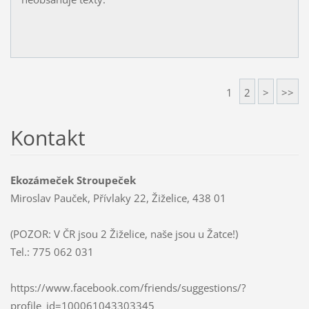
1
2
>
>>
Kontakt
Ekozámeček Stroupeček
Miroslav Pauček, Přívlaky 22, Žiželice, 438 01
(POZOR: V ČR jsou 2 Žiželice, naše jsou u Žatce!)
Tel.: 775 062 031
https://www.facebook.com/friends/suggestions/?
profile_id=100061043303345