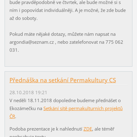
bude pravděpodobně ve čtvrtek, ale bude možné si s
ním i popovídat individuálněji. A je možné, že zde bude
až do soboty.
Pokud máte nějaké dotazy, můžete nám napsat na
argondia@seznam.cz , nebo zatelefonovat na 775 062
031.
Přednáška na setkání Permakultury CS
28.10.2018 19:21
V neděli 18.11.2018 dopoledne budeme přednášet o
Ekozámečku na
Setkání sítě permakulturních projektů
ČR
.
Podoba prezentace je k nahlednutí
ZDE
, ale téměř
neobsahuje texty.