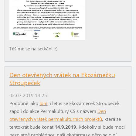
Těšíme se na setkání. :)
Den otevřených vrátek na Ekozámečku
Stroupeček
02.07.2019 14:25
Podobně jako
loni
, i letos se Ekozámeček Stroupeček
zapojí do akce Permakultury CS s názvem
Den
otevřených vrátek permakulturních projektů
, která se
tentokrát bude konat
14.9.2019.
Kdokoliv si bude moci
bezplatně prohlédnou naší ekofarmu a něco se o ní