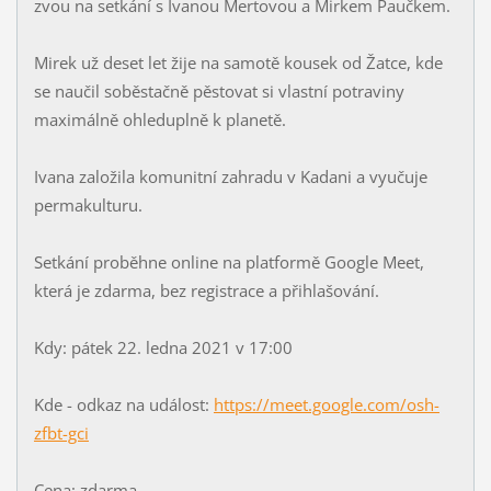
zvou na setkání s Ivanou Mertovou a Mirkem Paučkem.
Mirek už deset let žije na samotě kousek od Žatce, kde
se naučil soběstačně pěstovat si vlastní potraviny
maximálně ohleduplně k planetě.
Ivana založila komunitní zahradu v Kadani a vyučuje
permakulturu.
Setkání proběhne online na platformě Google Meet,
která je zdarma, bez registrace a přihlašování.
Kdy: pátek 22. ledna 2021 v 17:00
Kde - odkaz na událost:
https://meet.google.com/osh-
zfbt-gci
Cena: zdarma