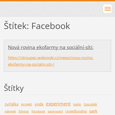
Štítek: Facebook
Nová rovina ekofarmy na sociální-síti:
https://stroupec.webnode.cz/news/nova-rovina-
ekofarmy-na-socialni-siti-/
Štítky
experiment
zvířátka
voda
projekt
teplo
časosběr
park
crowdfunding
nábytek
Silvestr
Facebook
papírování