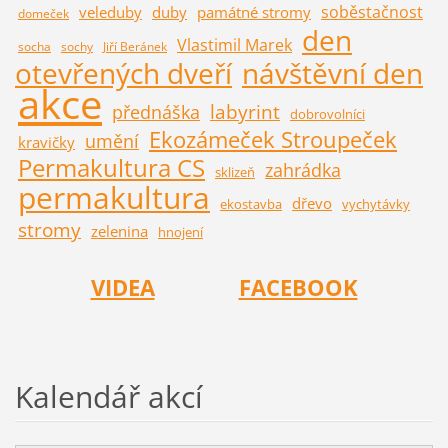
soběstačnost
veleduby
duby
památné stromy
domeček
den
Vlastimil Marek
socha
sochy
Jiří Beránek
otevřených dveří
návštěvní den
akce
labyrint
přednáška
dobrovolníci
Ekozámeček Stroupeček
umění
kravičky
Permakultura CS
zahrádka
sklizeň
permakultura
dřevo
ekostavba
vychytávky
stromy
zelenina
hnojení
VIDEA
FACEBOOK
Kalendář akcí