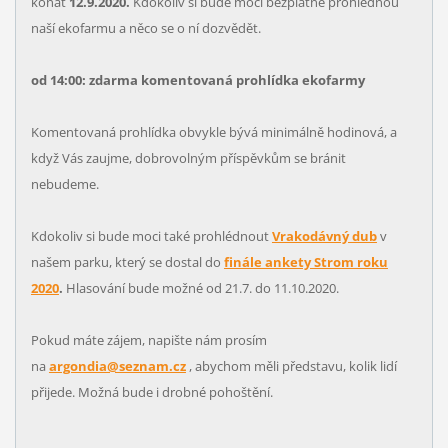
konat
12.9.2020.
Kdokoliv si bude moci bezplatně prohlédnou
naší ekofarmu a něco se o ní dozvědět.
od 14:00: zdarma komentovaná prohlídka ekofarmy
Komentovaná prohlídka obvykle bývá minimálně hodinová, a
když Vás zaujme, dobrovolným příspěvkům se bránit
nebudeme.
Kdokoliv si bude moci také prohlédnout
Vrakodávný dub
v
našem parku, který se dostal do
finále ankety Strom roku
2020
.
Hlasování bude možné od 21.7. do 11.10.2020.
Pokud máte zájem, napište nám prosím
na
argondia@seznam.cz
, abychom měli představu, kolik lidí
přijede. Možná bude i drobné pohoštění.