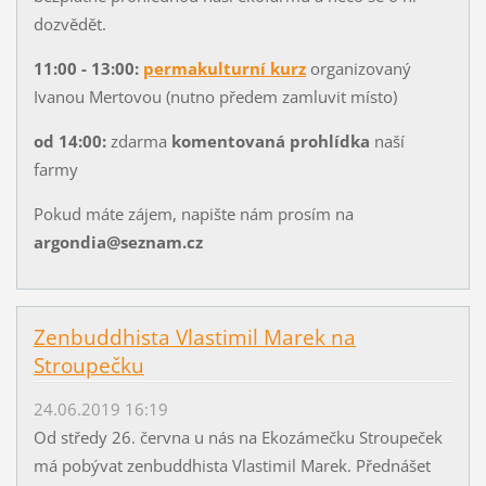
dozvědět.
11:00 - 13:00:
permakulturní kurz
organizovaný
Ivanou Mertovou (nutno předem zamluvit místo)
od 14:00:
zdarma
komentovaná prohlídka
naší
farmy
Pokud máte zájem, napište nám prosím na
argondia@seznam.cz
Zenbuddhista Vlastimil Marek na
Stroupečku
24.06.2019 16:19
Od středy 26. června u nás na Ekozámečku Stroupeček
má pobývat zenbuddhista Vlastimil Marek. Přednášet