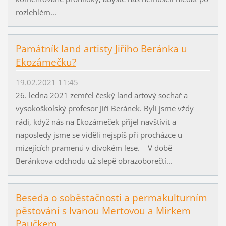
rozlehlém...
Památník land artisty Jiřího Beránka u
Ekozámečku?
19.02.2021 11:45
26. ledna 2021 zemřel český land artový sochař a
vysokoškolský profesor Jiří Beránek. Byli jsme vždy
rádi, když nás na Ekozámeček přijel navštívit a
naposledy jsme se viděli nejspíš při procházce u
mizejících pramenů v divokém lese. V době
Beránkova odchodu už slepě obrazoborečtí...
Beseda o soběstačnosti a permakulturním
pěstování s Ivanou Mertovou a Mirkem
Paučkem