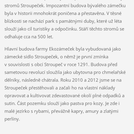
stromů Stroupeček. Impozantní budova bývalého zámečku
byla v historii mnohokrát poničena a přestavěna. V těsné
blízkosti se nachází park s památnými duby, které už léta
slouží jako cíl turistiky a odpočinku. Stáří těchto stromů se
odhaluje cca na 500 let.
Hlavní budova farmy Ekozámeček byla vybudovaná jako
zámecké sídlo Stroupeček, o němž je první zmínka
v souvislosti s obcí Stroupeč v roce 1291. Budova před
sametovou revolucí sloužila jako ubytovna pro chmelařské
dělníky, následně chátrala. Roku 2010 a 2012 jsme se na
Stroupeček přestěhovali a začali ho na vlastní náklady
opravovat a kultivovat zdevastované okolí plné odpadků a
sutin. Část pozemku slouží jako pastva pro kozy. Je zde i
malé jezírko s rybami, převážně kapry, amury a zlatými
perlíny.