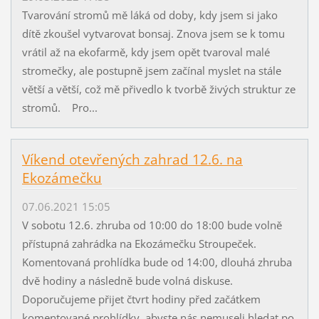
Tvarování stromů mě láká od doby, kdy jsem si jako
dítě zkoušel vytvarovat bonsaj. Znova jsem se k tomu
vrátil až na ekofarmě, kdy jsem opět tvaroval malé
stromečky, ale postupně jsem začínal myslet na stále
větší a větší, což mě přivedlo k tvorbě živých struktur ze
stromů. Pro...
Víkend otevřených zahrad 12.6. na
Ekozámečku
07.06.2021 15:05
V sobotu 12.6. zhruba od 10:00 do 18:00 bude volně
přístupná zahrádka na Ekozámečku Stroupeček.
Komentovaná prohlídka bude od 14:00, dlouhá zhruba
dvě hodiny a následně bude volná diskuse.
Doporučujeme přijet čtvrt hodiny před začátkem
komentované prohlídky, abyste nás nemuseli hledat po