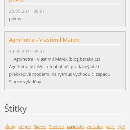
30.05.2011 09:51
pokus
Agnihotra - Vlastimil Marek
30.05.2011 09:47
Agnihotra - Vlastimil Marek (blog.baraka.cz)
Agnihotra je jakýsi rituál ohně, pradávný ale i
překvapivě moderní, na rytmus východu či západu
Slunce vyladěný...
Štítky
duby
zvířátka
park
nábytek
Silvestr
Facebook
papírování
dýně