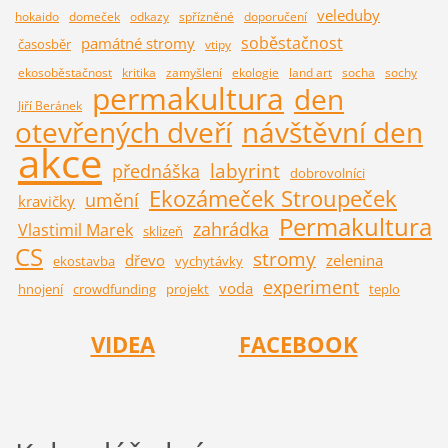
veleduby
hokaido
domeček
odkazy
spřízněné
doporučení
soběstačnost
památné stromy
časosběr
vtipy
ekosoběstačnost
kritika
zamyšlení
ekologie
land art
socha
sochy
permakultura
den
Jiří Beránek
otevřených dveří
návštěvní den
akce
labyrint
přednáška
dobrovolníci
Ekozámeček Stroupeček
umění
kravičky
Permakultura
zahrádka
Vlastimil Marek
sklizeň
CS
stromy
dřevo
zelenina
ekostavba
vychytávky
experiment
voda
hnojení
crowdfunding
projekt
teplo
VIDEA
FACEBOOK