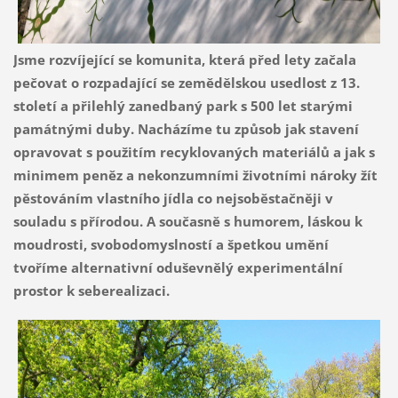
Jsme rozvíjející se komunita, která před lety začala
pečovat o rozpadající se zemědělskou usedlost z 13.
století a přilehlý zanedbaný park s 500 let starými
památnými duby. Nacházíme tu způsob jak stavení
opravovat s použitím recyklovaných materiálů a jak s
minimem peněz a nekonzumními životními nároky žít
pěstováním vlastního jídla co nejsoběstačněji v
souladu s přírodou. A současně s humorem, láskou k
moudrosti, svobodomyslností a špetkou umění
tvoříme alternativní oduševnělý experimentální
prostor k seberealizaci.